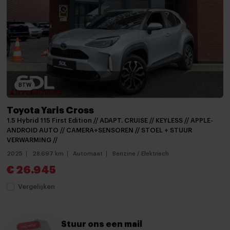
Stuurwiel multifunctioneel
12Volt aansluiting
Achterbank in delen neerklapbaar
Airco
BTW
Armsteun
Armsteun achter
Toyota Yaris Cross
1.5 Hybrid 115 First Edition // ADAPT. CRUISE // KEYLESS // APPLE-
Armsteun voor
ANDROID AUTO // CAMERA+SENSOREN // STOEL + STUUR
VERWARMING //
Bagage-afdekhoes
2025
28.697 km
Automaat
Benzine / Elektrisch
Bestuurdersstoel in hoogte verstelbaar
€ 26.945
Binnenspiegel automatisch dimmend
Vergelijken
Boordcomputer
Climate control
Stuur ons een mail