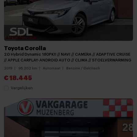
Achteruitrijcamera
Audio installatie
Audio installatie premium
Aux en USB Aansluiting
Toyota Corolla
Bluetooth telefoonvoorbereiding
2.0 Hybrid Dynamic 180PK!! // NAVI // CAMERA // ADAPTIVE CRUISE
Bluetooth telefoonvoorbereiding
// APPLE CARPLAY-ANDROID AUTO // CLIMA // STOELVERWARMING
2019
95.202 km
Automaat
Benzine / Elektrisch
MP3 aansluiting
€ 18.445
Multimedia-voorbereiding
Vergelijken
Multimedia systeem
Navigatie
Navigatiesysteem
Navigatiesysteem full map
Navigatie voorbereiding