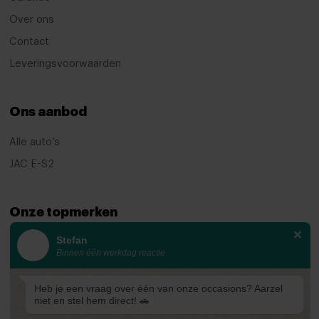
Multi-functioneel stuurwiel
Over ons
Passagiersstoel in hoogte verstelbaar
Contact
Leveringsvoorwaarden
Regensensor
Stoelverwarming
Ons aanbod
Stuurbekrachtiging
Stuur verstelbaar
Alle auto’s
JAC E-S2
Voorstoelen verwarmd
Start/stop systeem
Onze topmerken
Achteruitrijcamera
Stefan
KIA
adaptive cruise control
Binnen één werkdag reactie
Ford
Airbag(s) gordijn
Mazda
Heb je een vraag over één van onze occasions? Aarzel
Airbag(s) hoofd achter
niet en stel hem direct! 🚗
Renault
Airbag(s) hoofd voor