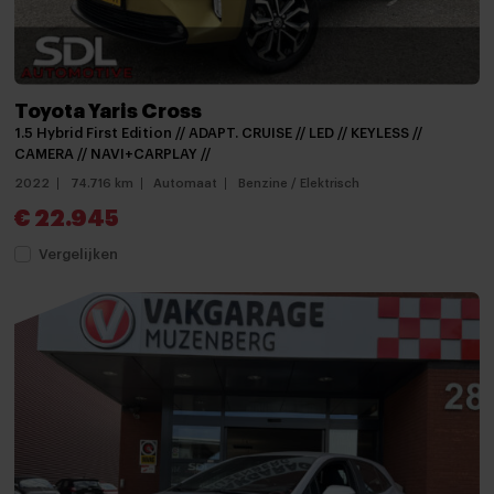
Metaalkleur
Mistlampen
Mistlampen voor
Toyota Yaris Cross
mistlampen voor
1.5 Hybrid First Edition // ADAPT. CRUISE // LED // KEYLESS //
CAMERA // NAVI+CARPLAY //
Parkeer assistent
2022
74.716 km
Automaat
Benzine / Elektrisch
Parkeersensor achter
€ 22.945
Parkeersensoren
Vergelijken
parkeersensoren achter
Parkeersensor voor
Parkeersensor voor en achter
Trekhaak
Trekhaak
verwarmde zijspiegels