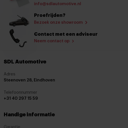
Cruise control
info@sdlautomotive.nl
Cruisecontrol
Proefrijden?
Bezoek onze showroom
Cruise control adaptief
Elektrisch bedienbare spiegels
Contact met een adviseur
Neem contact op
Elektrische handrem
Elektrische Ramen
SDL Automotive
Elektrische ramen voor en achter
Hoofdsteunen achter
Adres
Steenoven 28, Eindhoven
Isofix
Telefoonnummer
Keyless start
+31 40 297 15 59
keyless start
Lederen stuurwiel
Handige informatie
Lederen versnellingspook
Garantie