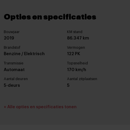
Opties en specificaties
Bouwjaar
KM stand
2019
86.347 km
Brandstof
Vermogen
Benzine / Elektrisch
122 PK
Transmissie
Topsnelheid
Automaat
170 km/h
Aantal deuren
Aantal zitplaatsen
5-deurs
5
Interieurkleur
Bekleding
+ Alle opties en specificaties tonen
Zwart
Stof
Cilinderinhoud
Tankinhoud
1798 cc
43