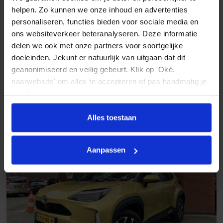
helpen. Zo kunnen we onze inhoud en advertenties
Centrale deurvergrendeling met afstandsbediening
personaliseren, functies bieden voor sociale media en
Toyota Yaris Cross
Dimlichten automatisch
1.5 Hybrid 115 First Edition // ADAPT. CRUISE // KEYLESS // APPLE-
ons websiteverkeer beteranalyseren. Deze informatie
ANDROID AUTO // CAMERA+SENSOREN // STOELVERWARMING //
delen we ook met onze partners voor soortgelijke
Elektronische remkrachtverdeling
2025
26.199 km
Automaat
Benzine / Elektrisch
doeleinden. Jekunt er natuurlijk van uitgaan dat dit
Getint glas
geanonimiseerd en veilig gebeurt. Klik op 'Oké,
€ 26.945
naarwebsite' om alles te accepteren of pas handmatig je
Grootlichtassistent
Vergelijken
voorkeuren aan.
Keyless entry
Alles toestaan
keyless entry
LED achterlichten
Aanpassen
LED dagrijverlichting
Lichtmetalen velgen
Lichtmetalen velgen
Lichtmetalen velgen 18"