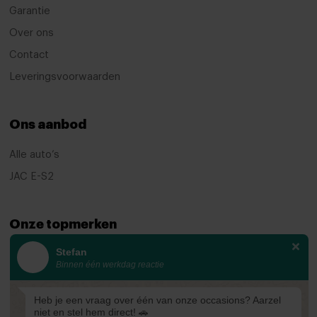
Garantie
Connected services
Over ons
Dab
Contact
extra getint glas achter
Leveringsvoorwaarden
interieurklimaat vooraf instelbaar
LED mistlampen
Ons aanbod
multimedia scherm middel
Alle auto’s
Parkeerassistent
JAC E-S2
Rijstrooksensor met correctie
stuur leder
Onze topmerken
stuur multifunctioneel
Stefan
KIA
Binnen één werkdag reactie
Volledig digitaal instrumentenpaneel
Ford
Mazda
Heb je een vraag over één van onze occasions? Aarzel
niet en stel hem direct! 🚗