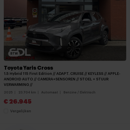
Stuur verstelbaar
Achteruitrijcamera
Airbag(s) hoofd achter
Airbag(s) hoofd voor
Airbag(s) knie
BTW
Airbag(s) side voor
Toyota Yaris Cross
Airbag bestuurder
1.5 Hybrid 115 First Edition // ADAPT. CRUISE // KEYLESS // APPLE-
ANDROID AUTO // CAMERA+SENSOREN // STOEL + STUUR
Airbag passagier
VERWARMING //
Alarm klasse 1(startblokkering)
2025
23.704 km
Automaat
Benzine / Elektrisch
€ 26.945
Anti Blokkeer Systeem
Vergelijken
Anti doorSlip Regeling
Autonomous Emergency Braking