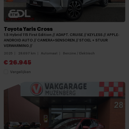
Bluetooth telefoonvoorbereiding
Multimedia-voorbereiding
BTW
Multimedia systeem
Toyota Yaris Cross
Navigatie
1.5 Hybrid 115 First Edition // ADAPT. CRUISE // KEYLESS // APPLE-
ANDROID AUTO // CAMERA+SENSOREN // STOEL + STUUR
Navigatiesysteem full map
VERWARMING //
Navigatie voorbereiding
2025
28.697 km
Automaat
Benzine / Elektrisch
€ 26.945
Radio
Vergelijken
Achterbank in delen neerklapbaar
Airco met elektronische regeling
Armsteun
Armsteun voor
Bestuurdersstoel in hoogte verstelbaar
Binnenspiegel automatisch dimmend