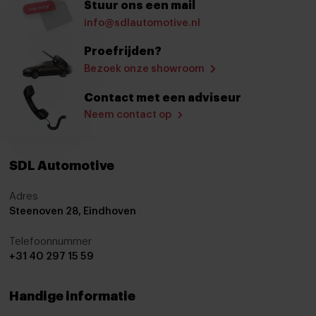
Stuur ons een mail
Bandenspanningscontrolesysteem
info@sdlautomotive.nl
bots waarschuwing systeem
Proefrijden?
Brake Assist System
Bezoek onze showroom
Elektronisch Stabiliteits Programma
Contact met een adviseur
Hill hold functie
Neem contact op
Isofix bevestiging voor kinderzitjes
Lichtsensor
SDL Automotive
Verkeersbord detectie
Adres
Aanhanger assistent
Steenoven 28, Eindhoven
airco automatisch
Telefoonnummer
+31 40 297 15 59
Apple Carplay/Android Auto
Bluetooth
Handige informatie
centrale airbag voor