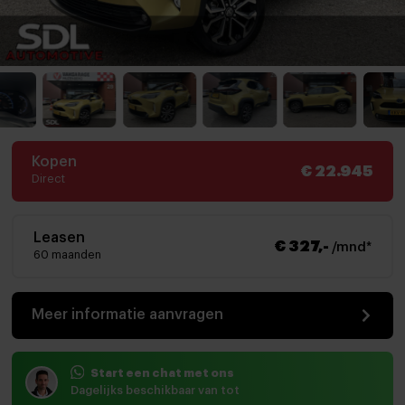
Kopen
€ 22.945
Direct
Leasen
€ 327,-
/mnd*
60 maanden
Meer informatie aanvragen
Start een chat met ons
Dagelijks beschikbaar van tot