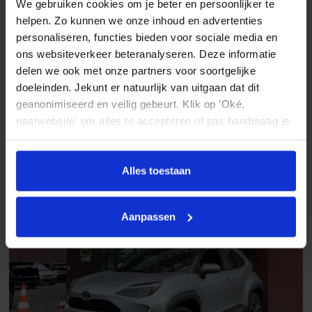
We gebruiken cookies om je beter en persoonlijker te
Grootlichtassistent
helpen. Zo kunnen we onze inhoud en advertenties
Toyota Yaris Cross
personaliseren, functies bieden voor sociale media en
Keyless entry
1.5 Hybrid First Edition // ADAPT. CRUISE // LED // KEYLESS //
ons websiteverkeer beteranalyseren. Deze informatie
CAMERA // NAVI+CARPLAY //
keyless entry
delen we ook met onze partners voor soortgelijke
2022
74.716 km
Automaat
Benzine / Elektrisch
doeleinden. Jekunt er natuurlijk van uitgaan dat dit
LED achterlichten
€ 22.945
geanonimiseerd en veilig gebeurt. Klik op 'Oké,
LED dagrijverlichting
naarwebsite' om alles te accepteren of pas handmatig je
Vergelijken
voorkeuren aan.
LED koplampen
Lichtmetalen velgen
Alles toestaan
Lichtmetalen velgen 17"
Mistlampen
Aanpassen
Achteruitrijcamera
Android auto
Apple carplay