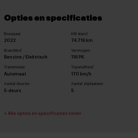
Opties en specificaties
Bouwjaar
KM stand
2022
74.716 km
Brandstof
Vermogen
Benzine / Elektrisch
116 PK
Transmissie
Topsnelheid
Automaat
170 km/h
Aantal deuren
Aantal zitplaatsen
5-deurs
5
Interieurkleur
Bekleding
+ Alle opties en specificaties tonen
Zwart
Stof
Cilinderinhoud
Tankinhoud
1490 cc
36