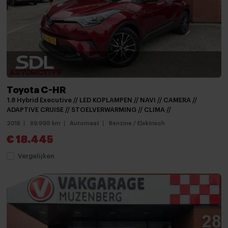
Climate control
Cruisecontrol
Cruise control adaptief
Elektrisch bedienbare spiegels
Elektrische ramen achter
Toyota C-HR
Elektrische ramen voor
1.8 Hybrid Executive // LED KOPLAMPEN // NAVI // CAMERA //
ADAPTIVE CRUISE // STOELVERWARMING // CLIMA //
Keyless start
2018
89.995 km
Automaat
Benzine / Elektrisch
keyless start
€ 18.445
Lederen versnellingspook
Vergelijken
Multi-functioneel stuurwiel
Passagiersstoel in hoogte verstelbaar
Regensensor
Stuurbekrachtiging