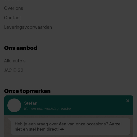
Bandenspanningscontrolesysteem
Over ons
bots waarschuwing systeem
Contact
Leveringsvoorwaarden
Brake Assist System
Derde remlicht
Ons aanbod
Elektronisch Stabiliteits Programma
Hill hold functie
Alle auto’s
JAC E-S2
Isofix bevestiging voor kinderzitjes
uitwijk assistent
Onze topmerken
Verkeersbord detectie
Stefan
KIA
Vermoeidheids herkenning
Binnen één werkdag reactie
Ford
airco automatisch
Mazda
Heb je een vraag over één van onze occasions? Aarzel
Apple Carplay/Android Auto
niet en stel hem direct! 🚗
Renault
Bluetooth