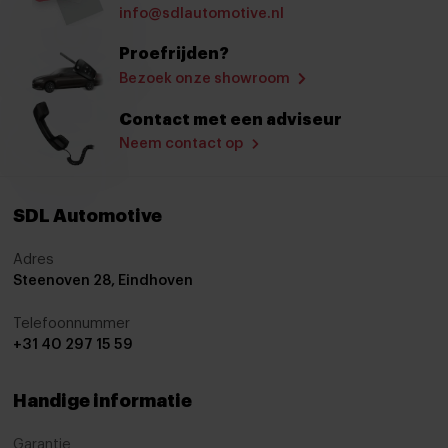
Zwarte hemelbekleding
info@sdlautomotive.nl
Achteruitrijcamera
Proefrijden?
Bezoek onze showroom
Airbag(s) hoofd achter
Airbag(s) hoofd voor
Contact met een adviseur
Neem contact op
Airbag(s) knie
Airbag(s) side voor
SDL Automotive
Airbag bestuurder
Airbag passagier
Adres
Steenoven 28, Eindhoven
Alarm klasse 1(startblokkering)
Telefoonnummer
Anti Blokkeer Systeem
+31 40 297 15 59
Anti doorSlip Regeling
Anti doorSlip Regeling
Handige informatie
Autonomous Emergency Braking
Garantie