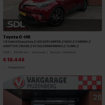
Stuurwiel multifunctioneel
Achterbank in delen neerklapbaar
Airco
Airco (automatisch)
Toyota C-HR
Airco met elektronische regeling
1.8 Hybrid Executive // LED KOPLAMPEN // NAVI // CAMERA //
Armsteun
ADAPTIVE CRUISE // STOELVERWARMING // CLIMA //
2018
89.995 km
Automaat
Benzine / Elektrisch
Armsteun voor
€ 18.445
Bestuurdersstoel in hoogte verstelbaar
Vergelijken
Binnenspiegel automatisch dimmend
Climate control
Cruise control adaptief
Elektrische handrem
Elektrische ramen achter