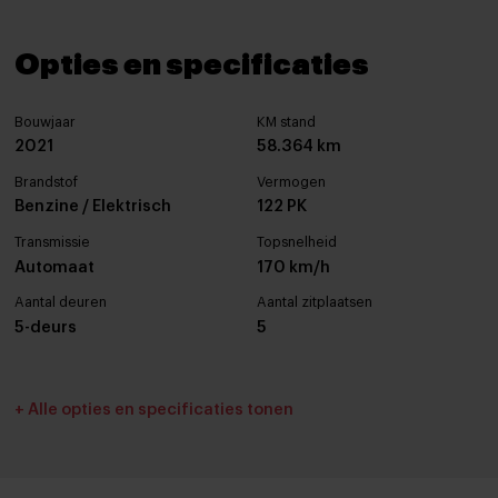
Opties en specificaties
Bouwjaar
KM stand
2021
58.364 km
Brandstof
Vermogen
Benzine / Elektrisch
122 PK
Transmissie
Topsnelheid
Automaat
170 km/h
Aantal deuren
Aantal zitplaatsen
5-deurs
5
Interieurkleur
Bekleding
+ Alle opties en specificaties tonen
Zwart
Stof
Cilinderinhoud
Tankinhoud
1798 cc
43