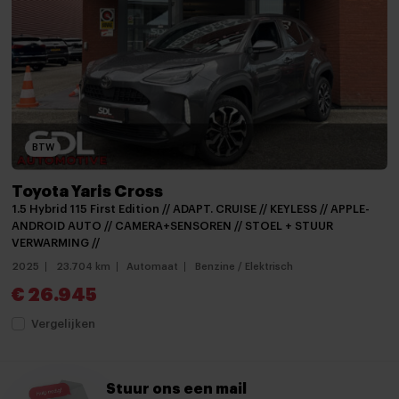
Elektrische ramen voor
Hoofdsteunen achter
Keyless start
keyless start
BTW
Lederen stuurwiel
Lederen versnellingspook
Toyota Yaris Cross
1.5 Hybrid 115 First Edition // ADAPT. CRUISE // KEYLESS // APPLE-
Passagiersstoel in hoogte verstelbaar
ANDROID AUTO // CAMERA+SENSOREN // STOEL + STUUR
VERWARMING //
Regensensor
2025
23.704 km
Automaat
Benzine / Elektrisch
Stoelverwarming
€ 26.945
Stuurbekrachtiging
Vergelijken
Stuur verstelbaar
Stuurwiel verwarmd
Stuur ons een mail