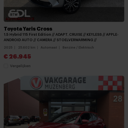
Mistlampen voor
mistlampen voor
BTW
Parkeersensor achter
Toyota Yaris Cross
Parkeersensor voor
1.5 Hybrid 115 First Edition // ADAPT. CRUISE // KEYLESS // APPLE-
ANDROID AUTO // CAMERA // STOELVERWARMING //
Parkeersensor voor en achter
2025
25.602 km
Automaat
Benzine / Elektrisch
Achteruitrijcamera
€ 26.945
Android auto
Vergelijken
Apple carplay
Bluetooth telefoonvoorbereiding
Multimedia-voorbereiding
Multimedia systeem
Navigatie
Radio