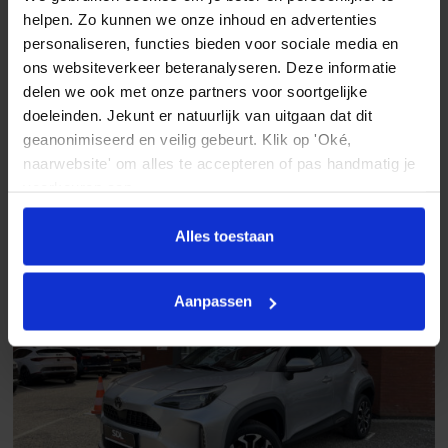
helpen. Zo kunnen we onze inhoud en advertenties
Chroom delen exterieur
personaliseren, functies bieden voor sociale media en
Toyota Yaris Cross
Dimlichten automatisch
1.5 Hybrid First Edition // ADAPT. CRUISE // LED // KEYLESS //
ons websiteverkeer beteranalyseren. Deze informatie
CAMERA // NAVI+CARPLAY //
delen we ook met onze partners voor soortgelijke
Elektronische remkrachtverdeling
2022
74.716 km
Automaat
Benzine / Elektrisch
doeleinden. Jekunt er natuurlijk van uitgaan dat dit
Getint glas
geanonimiseerd en veilig gebeurt. Klik op 'Oké,
€ 22.945
naarwebsite' om alles te accepteren of pas handmatig je
Grootlichtassistent
Vergelijken
voorkeuren aan.
Keyless entry
Alles toestaan
keyless entry
LED achterlichten
Aanpassen
LED dagrijverlichting
LED koplampen
Lichtmetalen velgen 18"
Metaalkleur