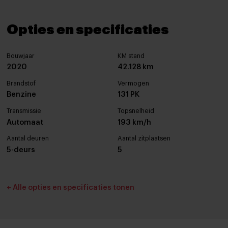
Opties en specificaties
Bouwjaar
KM stand
2020
42.128 km
Brandstof
Vermogen
Benzine
131 PK
Transmissie
Topsnelheid
Automaat
193 km/h
Aantal deuren
Aantal zitplaatsen
5-deurs
5
Interieurkleur
Bekleding
+ Alle opties en specificaties tonen
Licht grijs
Half leder / stof
Cilinderinhoud
Tankinhoud
1199 cc
53