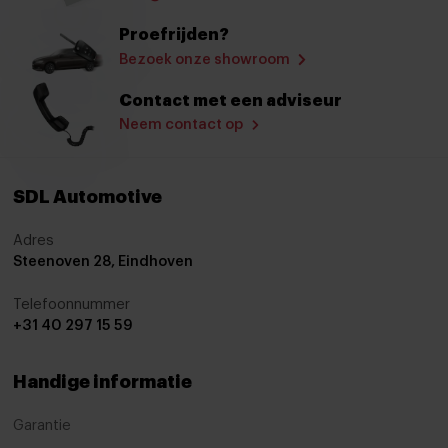
Bestuurdersstoel in hoogte verstelbaar
Proefrijden?
Binnenspiegel automatisch dimmend
Bezoek onze showroom
Boordcomputer
Contact met een adviseur
Climate control
Neem contact op
Cruise control
Cruisecontrol
SDL Automotive
Elektrisch bedienbare spiegels
Adres
Elektrische handrem
Steenoven 28, Eindhoven
Elektrische Ramen
Telefoonnummer
+31 40 297 15 59
Elektrische ramen achter
Elektrische ramen voor
Handige informatie
Hoofdsteunen achter
Garantie
Isofix