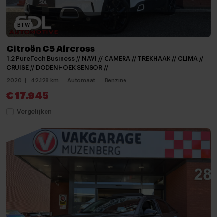
mistlampen voor adaptief
Parkeersensor achter
BTW
Parkeersensoren
Citroën C5 Aircross
parkeersensoren achter
1.2 PureTech Business // NAVI // CAMERA // TREKHAAK // CLIMA //
CRUISE // DODENHOEK SENSOR //
Parkeersensor voor
2020
42.128 km
Automaat
Benzine
Parkeersensor voor en achter
€ 17.945
Trekhaak
Vergelijken
Trekhaak
verwarmde zijspiegels
Achteruitrijcamera
Android auto
Apple carplay
APPLE CARPLAY