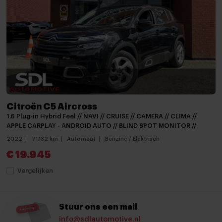
Navigatie voorbereiding
Radio
Spraakbediening
Stuurwiel multifunctioneel
12Volt aansluiting
Achterstoelen drie
Citroën C5 Aircross
1.6 Plug-in Hybrid Feel // NAVI // CRUISE // CAMERA // CLIMA //
Achterstoelen verschuifbaar
APPLE CARPLAY - ANDROID AUTO // BLIND SPOT MONITOR //
Airco
2022
71.132 km
Automaat
Benzine / Elektrisch
€ 19.945
Airco (automatisch)
Vergelijken
Armsteun
Armsteun achter
Stuur ons een mail
Armsteun voor
info@sdlautomotive.nl