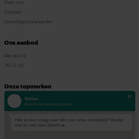
Over ons
Keyless start
Contact
keyless start
Leveringsvoorwaarden
Lederen/stof bekleding
Lederen stuurwiel
Ons aanbod
Lederen versnellingspook
Alle auto’s
Multi-functioneel stuurwiel
JAC E-S2
Passagiersstoel in hoogte verstelbaar
Regensensor
Onze topmerken
Stuurbekrachtiging
Stefan
KIA
Binnen één werkdag reactie
Stuurbekrachtiging snelheidsafhankelijk
Ford
Stuur verstelbaar
Mazda
Heb je een vraag over één van onze occasions? Aarzel
niet en stel hem direct! 🚗
Virtual cockpit
Renault
Start/stop systeem