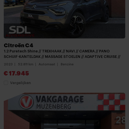
Apple Carplay / Android auto voorbereiding
APPLE CARPLAY NAVIGATIE
Audio installatie
Aux en USB Aansluiting
Citroën C4
Bluetooth telefoonvoorbereiding
1.2 Puretech Shine // TREKHAAK // NAVI // CAMERA // PANO
Bluetooth telefoonvoorbereiding
SCHUIF-KANTELDAK // MASSAGE STOELEN // ADAPTIVE CRUISE //
2023
52.811 km
Automaat
Benzine
keyless entry/start
€ 17.945
MP3 aansluiting
Vergelijken
Multimedia-voorbereiding
Multimedia systeem
Navigatie
Navigatiesysteem
Navigatiesysteem full map