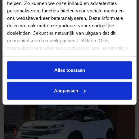
helpen. Zo kunnen we onze inhoud en advertenties
Centrale deurvergrendeling met afstandsbediening
personaliseren, functies bieden voor sociale media en
Citroën C3 Aircross
ons websiteverkeer beteranalyseren. Deze informatie
Chroom delen exterieur
1.2 PureTech Shine 131 PK!!! // LED // NAVI+CARPLAY //
delen we ook met onze partners voor soortgelijke
PARKEERCAMERA // CLIMA // CRUISE //
Dimlichten automatisch
doeleinden. Jekunt er natuurlijk van uitgaan dat dit
2022
33.142 km
Automaat
Benzine
geanonimiseerd en veilig gebeurt. Klik op 'Oké,
Elektronische remkrachtverdeling
€ 16.945
naarwebsite' om alles te accepteren of pas handmatig je
Getint glas
Vergelijken
voorkeuren aan.
LED dagrijverlichting
Alles toestaan
Lichtmetalen velgen
Lichtmetalen velgen
Aanpassen
Lichtmetalen velgen 18"
Lichtmetalen velgen 19"
Mistlampen
Mistlampen voor