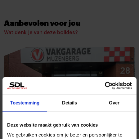
Basiskleur
Laksoort
Wit
Basis
Aanbevolen voor jou
Wielbasis
License plate
273 cm
-
Wat denk je van deze bolides?
Accessoires
Buitenspiegels elektrisch inklapbaar
Buitenspiegels elektrisch verstelbaar
Buitenspiegels in carrosseriekleur
Toestemming
Details
Over
Buitenspiegels met verlichting
Buitenspiegels verwarmbaar
Deze website maakt gebruik van cookies
Bumpers in carrosseriekleur
We gebruiken cookies om je beter en persoonlijker te
Centrale deurvergrendeling