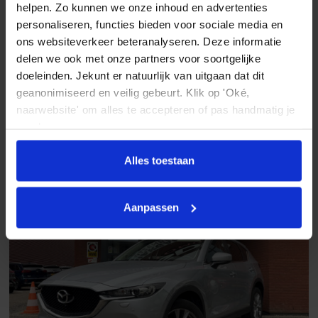
helpen. Zo kunnen we onze inhoud en advertenties
Buitenspiegels in carrosseriekleur
personaliseren, functies bieden voor sociale media en
Mazda 3
ons websiteverkeer beteranalyseren. Deze informatie
Bumpers in carrosseriekleur
2.0 SkyActiv-G 120 TS+ // NAVI // PDC // ADAPTIVE CRUISE // BLIND
delen we ook met onze partners voor soortgelijke
SPOT MONITOR //
Centrale deurvergrendeling
doeleinden. Jekunt er natuurlijk van uitgaan dat dit
2019
40.536 km
Handgeschakeld
Benzine
geanonimiseerd en veilig gebeurt. Klik op 'Oké,
Centrale deurvergrendeling met afstandsbediening
€ 17.945
naarwebsite' om alles te accepteren of pas handmatig je
Dakspoiler
Vergelijken
voorkeuren aan.
Dimlichten automatisch
Alles toestaan
Elek. bedienbare achterklep
Elektrisch glazen panorama-dak
Aanpassen
Elektrisch glazen panorama-dak
Elektronische remkrachtverdeling
Getint glas
Grootlichtassistent