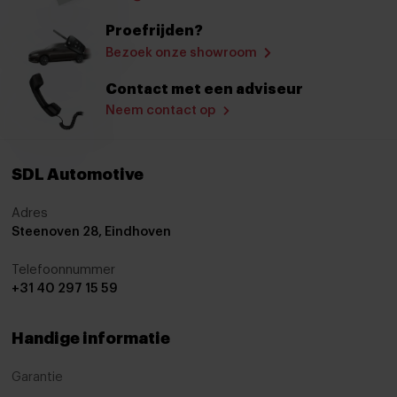
Multimedia systeem
Proefrijden?
Navigatie
Bezoek onze showroom
Navigatiesysteem
Contact met een adviseur
Navigatiesysteem full map
Neem contact op
Navigatie voorbereiding
Radio
SDL Automotive
Rondomzicht camera
Adres
Rondomzicht camera
Steenoven 28, Eindhoven
Spraakbediening
Telefoonnummer
+31 40 297 15 59
Stuurwiel multifunctioneel
12Volt aansluiting
Handige informatie
Achterbank in delen neerklapbaar
Garantie
Achterbank verwarmd