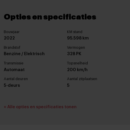
Opties en specificaties
Bouwjaar
KM stand
2022
95.598 km
Brandstof
Vermogen
Benzine / Elektrisch
328 PK
Transmissie
Topsnelheid
Automaat
200 km/h
Aantal deuren
Aantal zitplaatsen
5-deurs
5
Interieurkleur
Bekleding
+ Alle opties en specificaties tonen
Beige
Leder
Cilinderinhoud
Tankinhoud
2488 cc
50