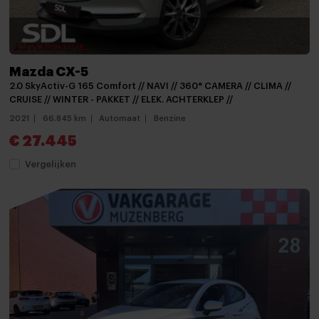
Keyless entry
keyless entry
Koplampen adaptief
Mazda CX-5
Koplampen adaptief
2.0 SkyActiv-G 165 Comfort // NAVI // 360° CAMERA // CLIMA //
CRUISE // WINTER - PAKKET // ELEK. ACHTERKLEP //
koplampreiniging
2021
66.845 km
Automaat
Benzine
LED achterlichten
€ 27.445
LED dagrijverlichting
Vergelijken
LED koplampen
led Koplampen
Lichtmetalen velgen
Lichtmetalen velgen
Lichtmetalen velgen 20"
Metaalkleur