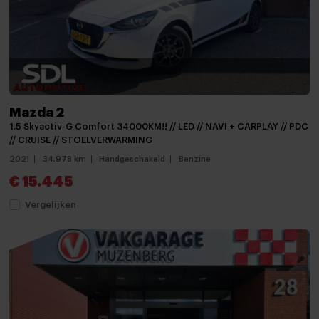
Mistlampen
Mistlampen voor
Panoramadak
Parkeersensor achter
Mazda 2
Parkeersensoren
1.5 Skyactiv-G Comfort 34000KM!! // LED // NAVI + CARPLAY // PDC
parkeersensoren achter
// CRUISE // STOELVERWARMING
2021
34.978 km
Handgeschakeld
Benzine
Parkeersensor voor
€ 15.445
Parkeersensor voor en achter
Vergelijken
Schuif-/kanteldak
verwarmde zijspiegels
Achteruitrijcamera
Android auto
Apple carplay