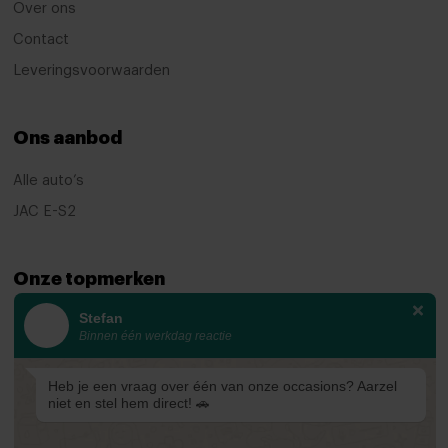
Over ons
Achterbank verwarmd
Contact
Airco
Leveringsvoorwaarden
Airco (automatisch)
Armsteun
Ons aanbod
Armsteun achter
Alle auto’s
Armsteun voor
JAC E-S2
Bagage-afdekhoes
Bagagedek
Onze topmerken
Bestuurdersstoel in hoogte verstelbaar
Stefan
KIA
Binnen één werkdag reactie
Binnenspiegel automatisch dimmend
Ford
Binnenspiegel automatisch dimmend
Mazda
Heb je een vraag over één van onze occasions? Aarzel
niet en stel hem direct! 🚗
Boordcomputer
Renault
Climate control