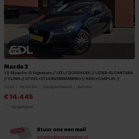
APPLE CARPLAY
Apple Carplay / Android auto voorbereiding
APPLE CARPLAY NAVIGATIE
Audio installatie
BTW
Audio installatie premium
Audio installatie premium
Mazda 2
1.5 Skyactiv-G Signature // LED // DODEHOEK // LEDER-ALCANTARA
Aux en USB Aansluiting
// CLIMA // STOEL+STUURVERWARMING // NAVI+CARPLAY //
Bluetooth telefoonvoorbereiding
2020
88.201 km
Handgeschakeld
Benzine
€ 14.445
Bluetooth telefoonvoorbereiding
Vergelijken
Head-up display
MP3 aansluiting
Stuur ons een mail
Multimedia-voorbereiding
info@sdlautomotive.nl