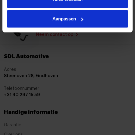
Proefrijden?
Bezoek onze showroom
Aanpassen
Contact met een adviseur
Neem contact op
SDL Automotive
Adres
Steenoven 28, Eindhoven
Telefoonnummer
+31 40 297 15 59
Handige informatie
Garantie
Over ons