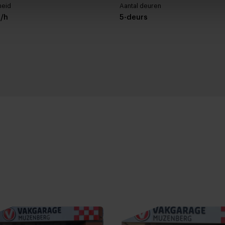
heid
Aantal deuren
/h
5-deurs
ng
Cilinderinhoud
1580 cc
t
Wielbasis
ic
272 cm
Buitenspiegels elektrisch v
Buitenspiegels verwarmba
Centrale deurvergrendelin