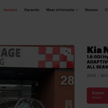
Aanbod
Garantie
Meer informatie
Nieuws
C
Kia 
1.6 GDi H
ADAPTIVE
ALL SEAS
2024
66.1
Kopen
Direct