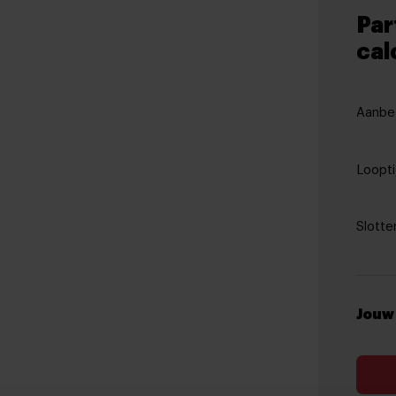
Par
cal
Aanbet
Loopti
Slotte
Jouw