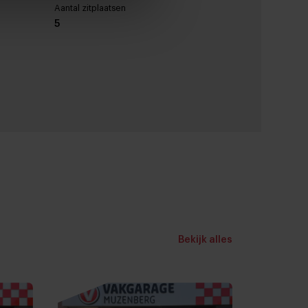
Aantal zitplaatsen
5
Tankinhoud
42
License plate
-
erstelbaar
Bekijk alles
ar
g