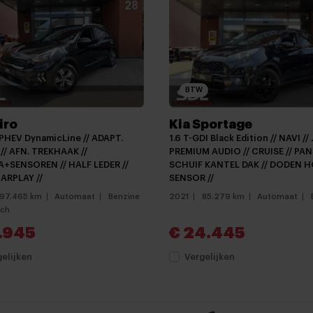
diening
Dimlichten automatisch
Grootlichtassistent
keyless entry
LED dagrijverlichting
BTW
Lichtmetalen velgen
iro
Kia Sportage
Metaalkleur
 PHEV DynamicLine // ADAPT.
1.6 T-GDI Black Edition // NAVI //
Mistlampen voor
// AFN. TREKHAAK //
PREMIUM AUDIO // CRUISE // PA
+SENSOREN // HALF LEDER //
SCHUIF KANTEL DAK // DODEN 
Parkeersensoren
ARPLAY //
SENSOR //
97.465 km
Automaat
Benzine
2021
85.279 km
Automaat
verwarmde zijspiegels
sch
Android auto
9.945
€ 24.445
APPLE CARPLAY
gelijken
Vergelijken
APPLE CARPLAY NAVIGATI
Aux en USB Aansluiting