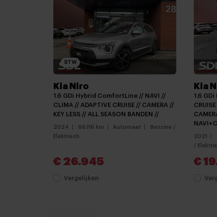
Centrale deurvergrendeling met afstandsbe
File assistent
Keyless entry
LED achterlichten
BTW
Lichtmetalen velgen
Kia Niro
Kia N
Lichtmetalen velgen 16"
1.6 GDi Hybrid ComfortLine // NAVI //
1.6 GDi
Mistlampen
CLIMA // ADAPTIVE CRUISE // CAMERA //
CRUISE 
KEY LESS // ALL SEASON BANDEN //
CAMERA
Parkeersensor achter
NAVI+C
2024
66.116 km
Automaat
Benzine /
Elektrisch
2021
parkeersensoren achter
/ Elektri
Achteruitrijcamera
€ 26.945
€ 1
Apple carplay
Vergelijken
Ver
Apple Carplay / Android auto voorbereiding
Audio installatie