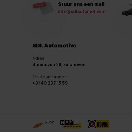
Stuur ons een mail
Bluetooth telefoonvoorbereiding
info@sdlautomotive.nl
MP3 aansluiting
Multimedia systeem
Navigatiesysteem
SDL Automotive
Navigatie voorbereiding
Radio
Adres
Steenoven 28, Eindhoven
Stuurwiel multifunctioneel
Telefoonnummer
Achterbank in delen neerklapbaar
+31 40 297 15 59
Airco (automatisch)
Armsteun achter
Bagagedek
Binnenspiegel automatisch dimmend
Climate control