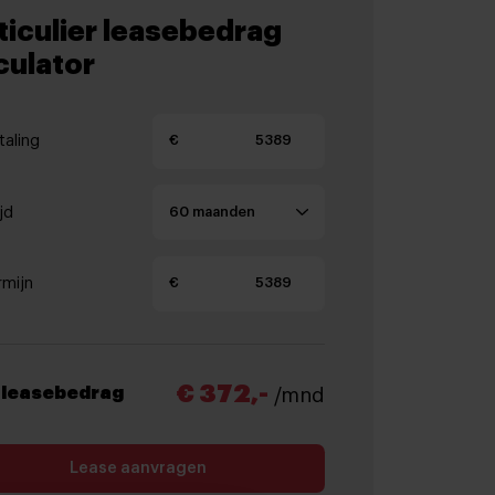
ticulier leasebedrag
culator
aling
€
jd
rmijn
€
€ 372,-
 leasebedrag
/mnd
Lease aanvragen