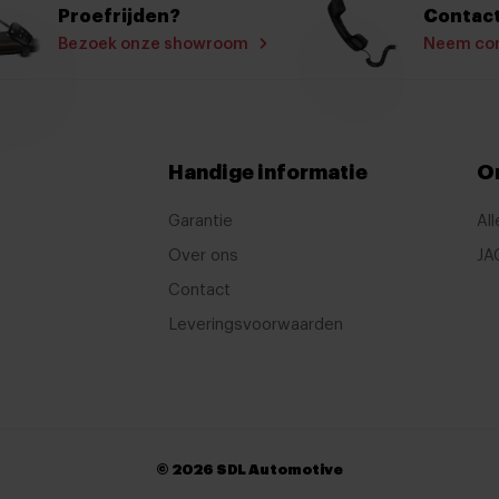
Proefrijden?
Contact
Bluetooth telefoonvoorber
Bezoek onze showroom
Neem con
Multimedia-voorbereiding
Navigatie
Navigatiesysteem full map
Handige informatie
O
Radio
Spraakbediening
Garantie
All
Over ons
JA
12Volt aansluiting
Contact
Airco
Leveringsvoorwaarden
Armsteun
Armsteun voor
Bestuurdersstoel in hoogte
Boordcomputer
© 2026 SDL Automotive
Cruise control