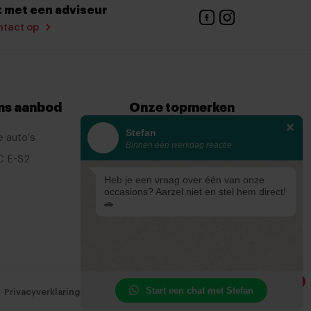
 met een adviseur
eiding
tact op
ns aanbod
Onze topmerken
Stefan
e auto’s
KIA
Binnen één werkdag reactie
C E-S2
Ford
Heb je een vraag over één van onze
Mazda
occasions? Aarzel niet en stel hem direct!
Renault
🚗
 verstelbaar
1
Start een chat met Stefan
Privacyverklaring
Cookiebeleid
Cookievoorkeuren