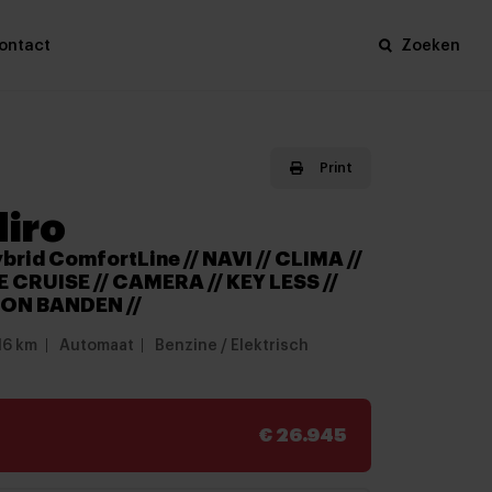
ontact
Zoeken
Print
Niro
ybrid ComfortLine // NAVI // CLIMA //
 CRUISE // CAMERA // KEY LESS //
ON BANDEN //
16 km
Automaat
Benzine / Elektrisch
€ 26.945