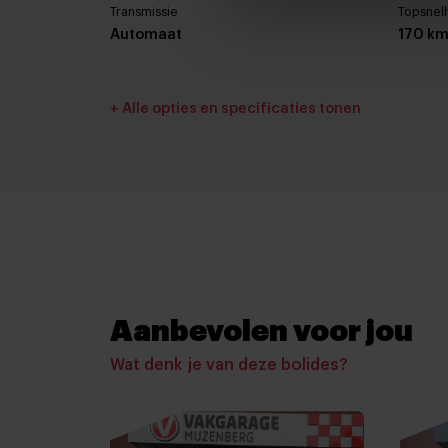
Transmissie
Topsnel
Automaat
170 km
Interieurkleur
Bekledi
+ Alle opties en specificaties tonen
Donker grijs
Stof
Basiskleur
Laksoor
Zilver
Metall
Accessoires
Aanbevolen voor jou
Afdekhoes
Wat denk je van deze bolides?
Buitenspiegels in carrosseriekleur
Bumpers in carrosseriekleur