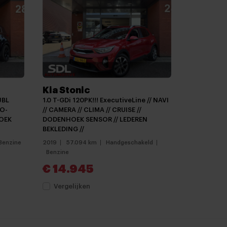
Kia Stonic
 JBL
1.0 T-GDi 120PK!!! ExecutiveLine // NAVI
NO-
// CAMERA // CLIMA // CRUISE //
HOEK
DODENHOEK SENSOR // LEDEREN
BEKLEDING //
Benzine
2019
57.094 km
Handgeschakeld
Benzine
€ 14.945
Vergelijken
E