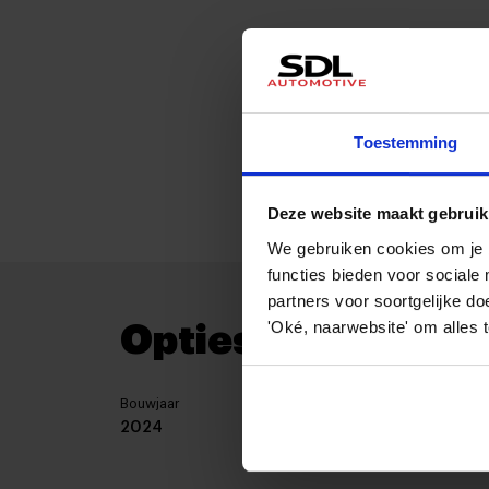
Toestemming
Deze website maakt gebruik
We gebruiken cookies om je b
functies bieden voor social
partners voor soortgelijke do
'Oké, naarwebsite' om alles 
Opties en specific
Bouwjaar
KM stan
2024
66.116