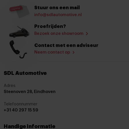
Regensensor
Stuur ons een mail
Sportstoelen
info@sdlautomotive.nl
Sportstuur
Proefrijden?
Stoelverwarming
Bezoek onze showroom
Stuurbekrachtiging
Contact met een adviseur
Neem contact op
Stuur verstelbaar
Stuurwiel verwarmd
SDL Automotive
verwarmd stuurwiel
Virtual cockpit
Adres
Steenoven 28, Eindhoven
Voorstoelen verwarmd
Telefoonnummer
Zwarte hemelbekleding
+31 40 297 15 59
Start/stop systeem
Achteruitrijcamera
Handige informatie