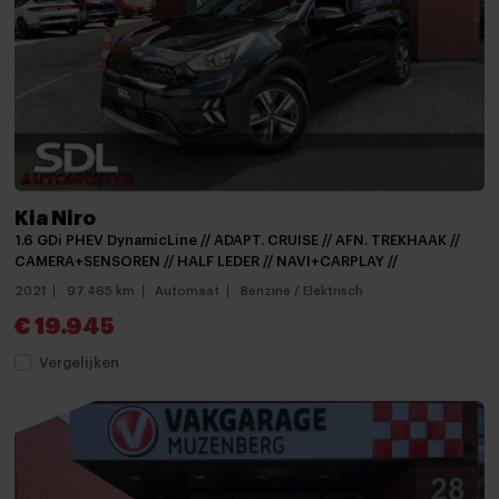
Multimedia systeem
Navigatie
Navigatiesysteem
Navigatiesysteem full map
Spraakbediening
Stuurwiel multifunctioneel
Kia Niro
1.6 GDi PHEV DynamicLine // ADAPT. CRUISE // AFN. TREKHAAK //
Achterbank in delen neerklapbaar
CAMERA+SENSOREN // HALF LEDER // NAVI+CARPLAY //
2021
97.465 km
Automaat
Benzine / Elektrisch
Achterbank verwarmd
€ 19.945
Airco
Vergelijken
Airco (automatisch)
Airco met elektronische regeling
Armsteun
Armsteun voor