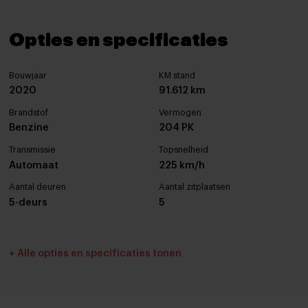
Opties en specificaties
Bouwjaar
KM stand
2020
91.612 km
Brandstof
Vermogen
Benzine
204 PK
Transmissie
Topsnelheid
Automaat
225 km/h
Aantal deuren
Aantal zitplaatsen
5-deurs
5
Interieurkleur
Bekleding
+ Alle opties en specificaties tonen
Zwart
Half leder / alcantara
Cilinderinhoud
Tankinhoud
1591 cc
50