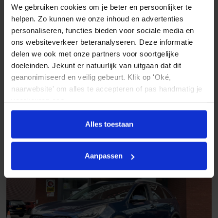
We gebruiken cookies om je beter en persoonlijker te
Elektrisch glazen schuif-/kanteldak
helpen. Zo kunnen we onze inhoud en advertenties
Kia Niro EV
Getint glas
personaliseren, functies bieden voor sociale media en
ExecutiveLine 64.8 kWh // SCHUIF-KANTELDAK // LEDER //
ELEK.STOEL+GEHEUGEN // DODEHOEK // JBL // KEYLESS //
ons websiteverkeer beteranalyseren. Deze informatie
Grootlichtassistent
STOELVERKOELING-VERW
delen we ook met onze partners voor soortgelijke
2022
96.534 km
Automaat
Elektrisch
Keyless entry
doeleinden. Jekunt er natuurlijk van uitgaan dat dit
geanonimiseerd en veilig gebeurt. Klik op 'Oké,
€ 22.945
keyless entry
naarwebsite' om alles te accepteren of pas handmatig je
Vergelijken
LED achterlichten
voorkeuren aan.
LED dagrijverlichting
Alles toestaan
LED koplampen
Lichtmetalen velgen 18"
Aanpassen
Metaalkleur
Mistlampen voor
Parkeer assistent