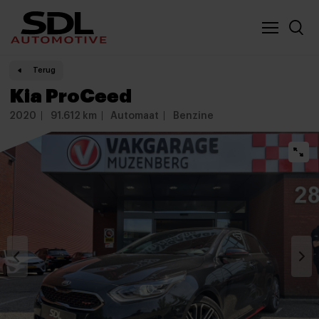
Nieuwe locatie SDL
Vergelijker
Terug
Kia ProCeed
2020
91.612 km
Automaat
Benzine