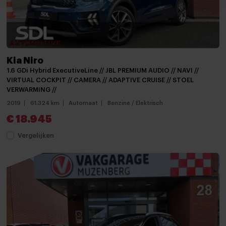
Parkeersensor achter
Parkeersensor voor
Parkeersensor voor en achter
Schuif-/kanteldak
Kia Niro
1.6 GDi Hybrid ExecutiveLine // JBL PREMIUM AUDIO // NAVI //
Side-skirts
VIRTUAL COCKPIT // CAMERA // ADAPTIVE CRUISE // STOEL
VERWARMING //
verwarmde zijspiegels
2019
61.324 km
Automaat
Benzine / Elektrisch
Achteruitrijcamera
€ 18.945
Android auto
Vergelijken
Apple carplay
Audio installatie premium
Bluetooth telefoonvoorbereiding
JBL Sound System
Multimedia-voorbereiding