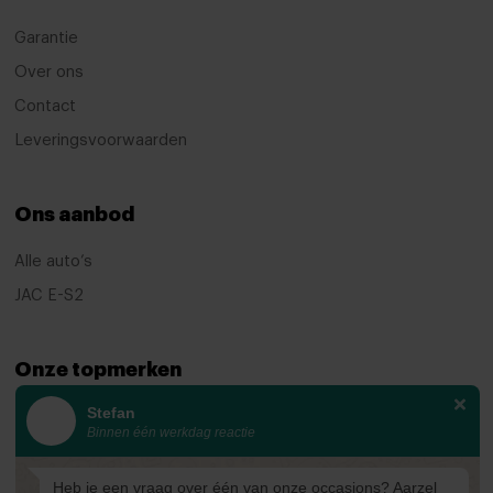
adaptive cruise control
Garantie
Airbag(s) hoofd achter
Over ons
Airbag(s) hoofd voor
Contact
Leveringsvoorwaarden
Airbag(s) side voor
Airbag bestuurder
Ons aanbod
Airbag passagier
Alarm klasse 1(startblokkering)
Alle auto’s
JAC E-S2
Anti Blokkeer Systeem
Anti doorSlip Regeling
Onze topmerken
Anti doorSlip Regeling
Stefan
Autonomous Emergency Braking
KIA
Binnen één werkdag reactie
Ford
Bandenspanningscontrolesysteem
Mazda
Heb je een vraag over één van onze occasions? Aarzel
bots waarschuwing systeem