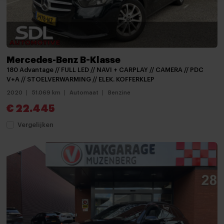
Mistlampen voor
Open dak
Panoramadak
Parkeer assistent
Mercedes-Benz B-Klasse
180 Advantage // FULL LED // NAVI + CARPLAY // CAMERA // PDC
Parkeersensor achter
V+A // STOELVERWARMING // ELEK. KOFFERKLEP
Parkeersensor voor
2020
51.069 km
Automaat
Benzine
€ 22.445
Parkeersensor voor en achter
Vergelijken
Verlaagde carrosserie
verwarmde zijspiegels
Bluetooth telefoonvoorbereiding
Multimedia-voorbereiding
Multimedia systeem
Navigatie