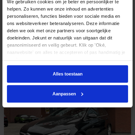
We gebruiken cookies om je beter en persoonlijker te
Bumpers in carrosseriekleur
helpen. Zo kunnen we onze inhoud en advertenties
Mercedes-Benz CLA-Klasse
personaliseren, functies bieden voor sociale media en
Centrale deurvergrendeling
Shooting Brake 200 Business Solution AMG Night Edition //
ons websiteverkeer beteranalyseren. Deze informatie
PANO/SCHUIFKANTELDAK // STANDKACHEL // FULL LED // NAVI //
Centrale deurvergrendeling met afstandsbediening
delen we ook met onze partners voor soortgelijke
CAMERA // S
doeleinden. Jekunt er natuurlijk van uitgaan dat dit
2020
97.224 km
Automaat
Benzine
Dimlichten automatisch
geanonimiseerd en veilig gebeurt. Klik op 'Oké,
€ 24.945
Elektrisch bedienbare achterklep
naarwebsite' om alles te accepteren of pas handmatig je
Vergelijken
voorkeuren aan.
Elektrisch glazen panorama-dak
Getint glas
Alles toestaan
LED achterlichten
LED dagrijverlichting
Aanpassen
LED koplampen
Lichtmetalen velgen
Metaalkleur