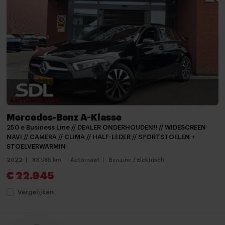
Cruise control
Cruisecontrol
Elektrische handrem
Hoofdsteunen achter
Keyless start
keyless start
Mercedes-Benz A-Klasse
Lederen stuurwiel
250 e Business Line // DEALER ONDERHOUDEN!! // WIDESCREEN
NAVI // CAMERA // CLIMA // HALF-LEDER // SPORTSTOELEN +
Lederen versnellingspook
STOELVERWARMIN
Passagiersstoel in hoogte verstelbaar
2022
83.585 km
Automaat
Benzine / Elektrisch
€ 22.945
Regensensor
Vergelijken
Sportstuur
Standkachel