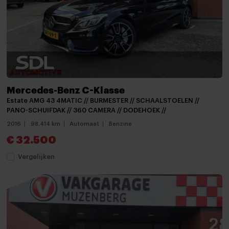
Navigatiesysteem full map + hard disk
Radio
Spraakbediening
Stuurwiel multifunctioneel
Achterbank in delen neerklapbaar
Mercedes-Benz C-Klasse
Airco
Estate AMG 43 4MATIC // BURMESTER // SCHAALSTOELEN //
PANO-SCHUIFDAK // 360 CAMERA // DODEHOEK //
Airco (automatisch)
2016
98.414 km
Automaat
Benzine
Airco met elektronische regeling
€ 32.500
Aluminium interieur afwerking
Vergelijken
Armsteun
Armsteun voor
Bestuurdersstoel in hoogte verstelbaar
Binnenspiegel automatisch dimmend