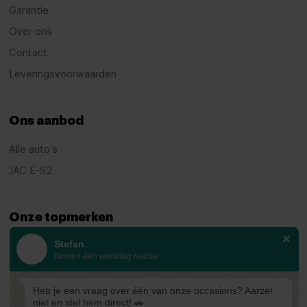
Garantie
Airbag passagier
Over ons
Alarm klasse 1(startblokkering)
Contact
Anti Blokkeer Systeem
Leveringsvoorwaarden
Anti doorSlip Regeling
Anti doorSlip Regeling
Ons aanbod
Autonomous Emergency Braking
Alle auto’s
Bandenspanningscontrolesysteem
JAC E-S2
bots waarschuwing systeem
Dodehoek detector
Onze topmerken
dodehoek herkenning
Stefan
KIA
Binnen één werkdag reactie
Elektronisch Stabiliteits Programma
Ford
Isofix bevestiging voor kinderzitjes
Mazda
Heb je een vraag over één van onze occasions? Aarzel
niet en stel hem direct! 🚗
Verkeersbord detectie