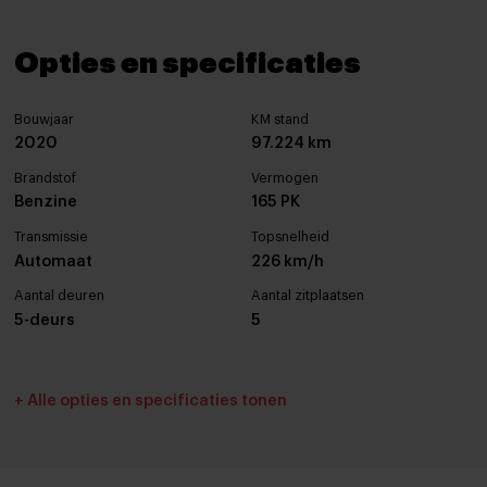
Opties en specificaties
Bouwjaar
KM stand
2020
97.224 km
Brandstof
Vermogen
Benzine
165 PK
Transmissie
Topsnelheid
Automaat
226 km/h
Aantal deuren
Aantal zitplaatsen
5-deurs
5
Interieurkleur
Bekleding
+ Alle opties en specificaties tonen
Zwart
Half leder / alcantara
Cilinderinhoud
Tankinhoud
1332 cc
43