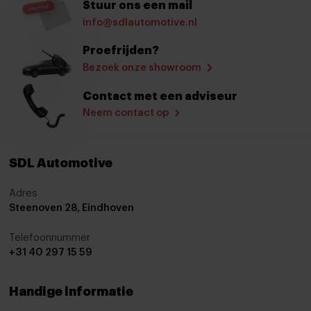
Stuur ons een mail
Stoelverwarming
info@sdlautomotive.nl
Stuurbekrachtiging
Proefrijden?
Stuur verstelbaar
Bezoek onze showroom
Virtual cockpit
Contact met een adviseur
Voorstoelen verwarmd
Neem contact op
Zwarte hemelbekleding
Start/stop systeem
SDL Automotive
Achteruitrijcamera
Adres
Airbag(s) hoofd achter
Steenoven 28, Eindhoven
Airbag(s) hoofd voor
Telefoonnummer
+31 40 297 15 59
Airbag(s) knie
Airbag(s) side voor
Handige informatie
Airbag bestuurder