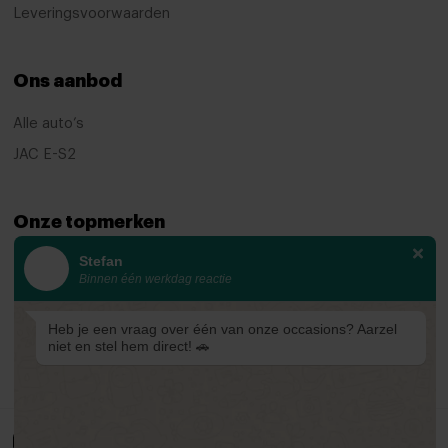
dodehoek herkenning
Leveringsvoorwaarden
Elektronisch Stabiliteits Programma
Ons aanbod
Hill hold functie
Isofix bevestiging voor kinderzitjes
Alle auto’s
Verkeersbord detectie
JAC E-S2
Bluetooth
Onze topmerken
Bots herkenning systeem
centrale vergrendeling met afstandsbediening
Stefan
KIA
Binnen één werkdag reactie
Connected services
Ford
Mazda
electronic climate control
Heb je een vraag over één van onze occasions? Aarzel
niet en stel hem direct! 🚗
Renault
Geluidsisolerend glas
lichtmetalen velgen 10-spaaks 18"
Parkeerassistent