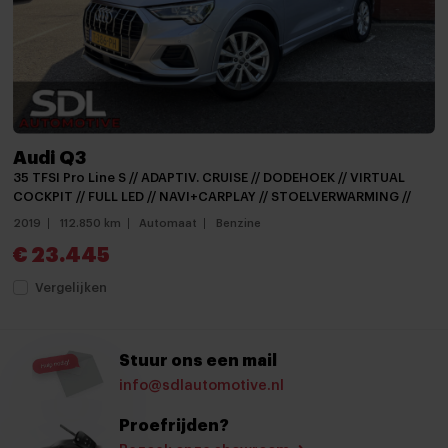
Armsteun voor
Climate control
Cruise control
Cruisecontrol
Audi Q3
Elektrisch bedienbare spiegels
35 TFSI Pro Line S // ADAPTIV. CRUISE // DODEHOEK // VIRTUAL
Elektrische ramen achter
COCKPIT // FULL LED // NAVI+CARPLAY // STOELVERWARMING //
2019
112.850 km
Automaat
Benzine
Elektrische ramen voor
€ 23.445
Lederen/stof bekleding
Vergelijken
Regensensor
Sportstoelen
Stuur ons een mail
Stoelverwarming
info@sdlautomotive.nl
Stuur verstelbaar
Proefrijden?
Voorstoelen in hoogte verstelbaar