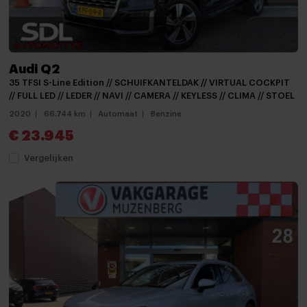
Audio installatie
Bluetooth telefoonvoorbereiding
Multimedia-voorbereiding
Audi Q2
Multimedia systeem
35 TFSI S-Line Edition // SCHUIFKANTELDAK // VIRTUAL COCKPIT
// FULL LED // LEDER // NAVI // CAMERA // KEYLESS // CLIMA // STOEL
Navigatie
2020
66.744 km
Automaat
Benzine
Navigatiesysteem full map + hard disk
€ 23.945
Navigatie voorbereiding
Vergelijken
Radio
Achterbank in delen neerklapbaar
Achterbank verstelbaar
Airco met elektronische regeling
Aluminium interieur afwerking
Armsteun