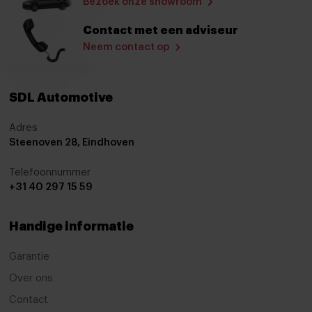
Bezoek onze showroom
adaptive cruise control
Contact met een adviseur
Airbag(s) hoofd achter
Neem contact op
Airbag(s) hoofd voor
Airbag(s) side voor
SDL Automotive
Airbag bestuurder
Adres
Steenoven 28, Eindhoven
Airbag passagier
Alarm klasse 1(startblokkering)
Telefoonnummer
+31 40 297 15 59
Alarmsysteem
Anti Blokkeer Systeem
Handige informatie
Autonomous Emergency Braking
Garantie
Bandenspanningscontrolesysteem
Over ons
bots waarschuwing systeem
Contact