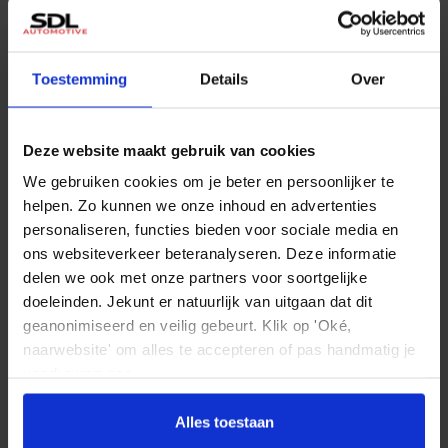
Basiskleur
Laksoort
Grijs
Metallic
Aanbevolen voor jou
Toestemming
Details
Over
Wielbasis
License plate
268 cm
T386PH
Wat denk je van deze bolides?
Deze website maakt gebruik van cookies
Accessoires
We gebruiken cookies om je beter en persoonlijker te
helpen. Zo kunnen we onze inhoud en advertenties
Buitenspiegels elektrisch verstelbaar
personaliseren, functies bieden voor sociale media en
ons websiteverkeer beteranalyseren. Deze informatie
Buitenspiegels in carrosseriekleur
delen we ook met onze partners voor soortgelijke
Buitenspiegels verwarmbaar
doeleinden. Jekunt er natuurlijk van uitgaan dat dit
geanonimiseerd en veilig gebeurt. Klik op 'Oké,
Centrale deurvergrendeling met afstandsbediening
naarwebsite' om alles te accepteren of pas handmatig je
Dakrails
voorkeuren aan.
Dimlichten automatisch
Alles toestaan
Elek. bedienbare achterklep