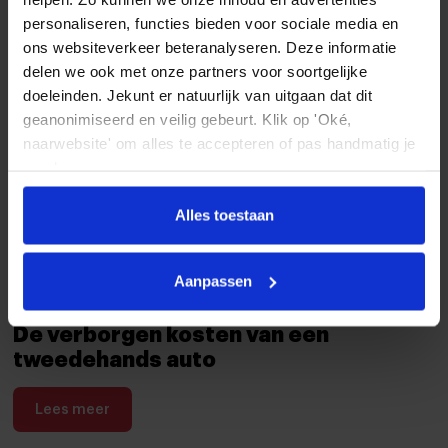
personaliseren, functies bieden voor sociale media en
ons websiteverkeer beteranalyseren. Deze informatie
delen we ook met onze partners voor soortgelijke
doeleinden. Jekunt er natuurlijk van uitgaan dat dit
geanonimiseerd en veilig gebeurt. Klik op 'Oké,
naarwebsite' om alles te accepteren of pas handmatig je
voorkeuren aan.
Alles toestaan
24 oktober 2025
Aanpassen
De verborgen kosten van een
tweedehands auto
Lees meer