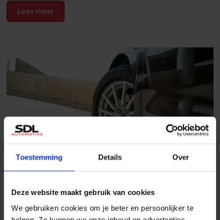
Lees meer
26 november 2025
Toestemming
Details
Over
Zomerbanden vs. winterbanden:
wanneer banden wisselen?
Deze website maakt gebruik van cookies
We gebruiken cookies om je beter en persoonlijker te
Lees meer
helpen. Zo kunnen we onze inhoud en advertenties