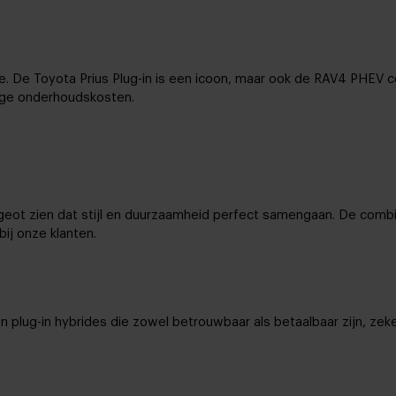
e. De Toyota Prius Plug-in is een icoon, maar ook de RAV4 PHEV c
age onderhoudskosten.
eot zien dat stijl en duurzaamheid perfect samengaan. De combi
bij onze klanten.
lug-in hybrides die zowel betrouwbaar als betaalbaar zijn, zeke