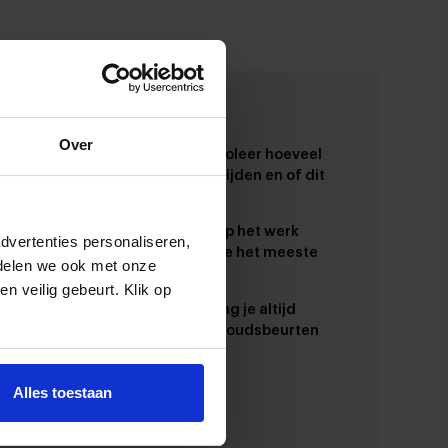
Over
apaciteit en actieradius: controleer hoeveel
eter je volledig elektrisch kunt rijden en of dit
bij jouw dagelijkse ritten.
ogelijkheden: heb je thuis of op het werk
dvertenties personaliseren,
ng tot een laadpunt? Dan haal je het meeste
 delen we ook met onze
eel uit elektrisch rijden.
en veilig gebeurt. Klik op
houd en historie: bij SDL ontvang je altijd
sparante informatie over onderhoudsbeurten
lometerstand.
Alles toestaan