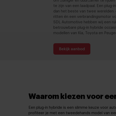
om zuiniger en duurzamer te rijden 
te zijn van een laadpaal. Een plug-i
dan het beste van twee werelden: e
ritten én een verbrandingsmotor vo
SDL Automotive hebben wij een ru
betrouwbare plug-in hybride occas
modellen van Kia, Toyota en Peuge
Bekijk aanbod
Waarom kiezen voor een
Een plug-in hybride is een slimme keuze voor aut
profiteer je met een tweedehands model van een s