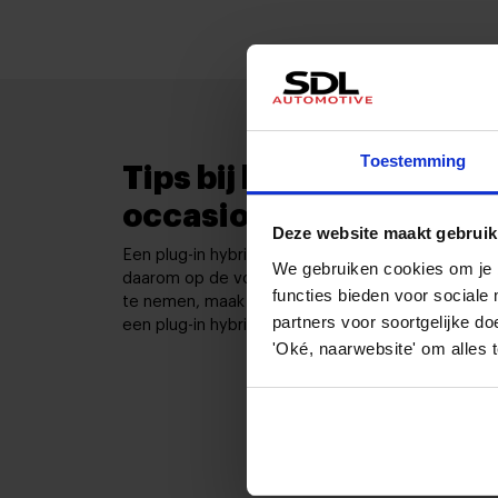
Toestemming
Tips bij het kopen van e
occasion
Deze website maakt gebruik
Een plug-in hybride vraagt om een iets andere aa
We gebruiken cookies om je b
daarom op de volgende punten wanneer je een o
functies bieden voor social
te nemen, maak je een weloverwogen keuze en pr
partners voor soortgelijke do
een plug-in hybride.
'Oké, naarwebsite' om alles 