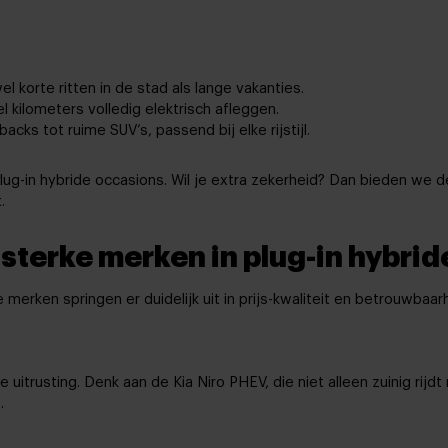
l korte ritten in de stad als lange vakanties.
l kilometers volledig elektrisch afleggen.
ks tot ruime SUV’s, passend bij elke rijstijl.
lug-in hybride occasions. Wil je extra zekerheid? Dan bieden we 
.
 sterke merken in plug-in hybrid
 merken springen er duidelijk uit in prijs-kwaliteit en betrouwbaar
trusting. Denk aan de Kia Niro PHEV, die niet alleen zuinig rijdt
.