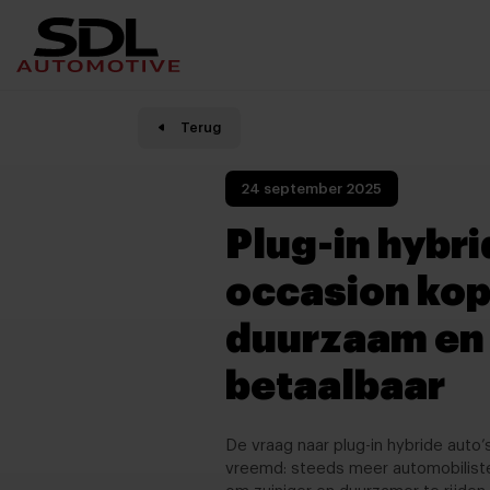
Nieuwe locatie SDL
Vergelijker
Terug
24 september 2025
Plug-in hybr
occasion kop
duurzaam en
betaalbaar
De vraag naar plug-in hybride auto’s
vreemd: steeds meer automobilist