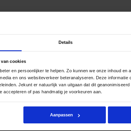
Details
en plug-in hybride
Accuc
kilom
past 
 van cookies
npak dan een traditionele auto. Let
Laadm
eter en persoonlijker te helpen. Zo kunnen we onze inhoud en a
ccasion uitzoekt. Door deze zaken mee
toega
e media en ons websiteverkeer beteranalyseren. Deze informatie
ofiteer je optimaal van de voordelen van
voord
eleinden. Jekunt er natuurlijk van uitgaan dat dit geanonimiseerd 
Onder
te accepteren of pas handmatig je voorkeuren aan.
tran
en ki
Aanpassen