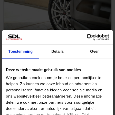
Zomerbanden vs. winterbanden:
wanneer banden wisselen?
Toestemming
Details
Over
Lees meer
Deze website maakt gebruik van cookies
We gebruiken cookies om je beter en persoonlijker te
helpen. Zo kunnen we onze inhoud en advertenties
personaliseren, functies bieden voor sociale media en
ons websiteverkeer beteranalyseren. Deze informatie
delen we ook met onze partners voor soortgelijke
doeleinden. Jekunt er natuurlijk van uitgaan dat dit
geanonimiseerd en veilig gebeurt. Klik op 'Oké,