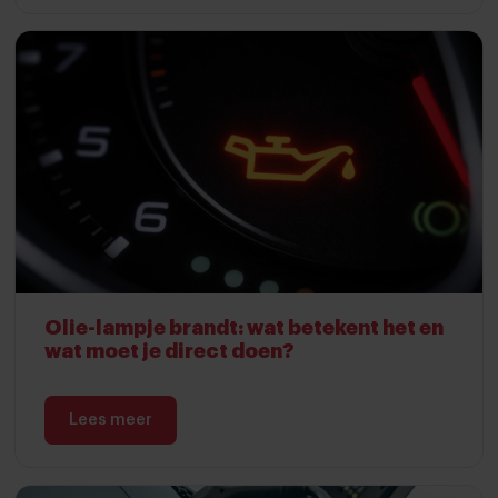
Olie-lampje brandt: wat betekent het en
wat moet je direct doen?
Lees meer