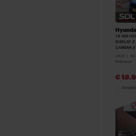
Hyunda
1.6 GDI HE
DISPLAY /
CAMERA // 
2022
97
Elektrisch
€ 18.
Vergeli