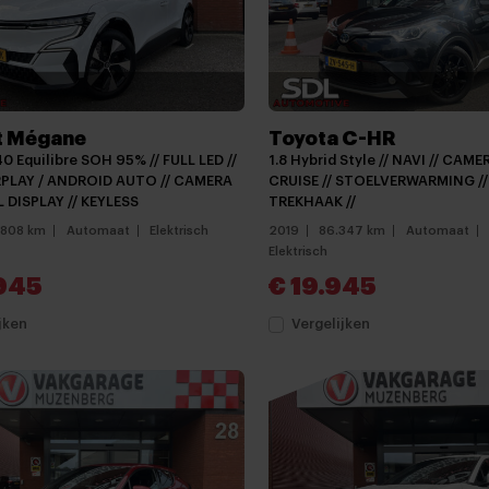
t Mégane
Toyota C-HR
0 Equilibre SOH 95% // FULL LED //
1.8 Hybrid Style // NAVI // CAM
PLAY / ANDROID AUTO // CAMERA
CRUISE // STOELVERWARMING // 
L DISPLAY // KEYLESS
TREKHAAK //
.808 km
Automaat
Elektrisch
2019
86.347 km
Automaat
Elektrisch
945
€ 19.945
jken
Vergelijken