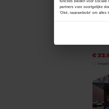
functies bieden voor social
partners voor soortgelijke do
'Oké, naarwebsite' om alles 
Suzuki 
1.5 Hybrid
// LEDER-
ADAPT. CRU
2023
60
Elektrisch
€ 22.
Vergeli