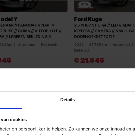
BTW
odel Y
Ford Kuga
ENAAR // PANODAK // NAVI //
2.5 PHEV ST-Line // LED // ADAPT
RUISE // CLIMA // AUTOPILOT //
KEYLESS // CAMERA // NAVI + CA
A // LEDEREN BEKLEDING //
DODEHOEKDETECTIE
.562 km
Automaat
Elektrisch
2022
87.765 km
Automaat
Elektrisch
945
€ 21.945
jken
Vergelijken
Details
 van cookies
eter en persoonlijker te helpen. Zo kunnen we onze inhoud en a