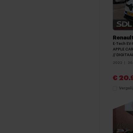
Renaul
E-Tech EV4
APPLE CAR
// DIGITAA
2022
20
€ 20.
Vergeli