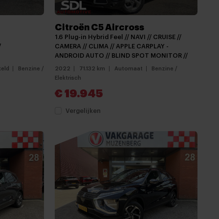
Citroën C5 Aircross
1.6 Plug-in Hybrid Feel // NAVI // CRUISE //
/
CAMERA // CLIMA // APPLE CARPLAY -
ANDROID AUTO // BLIND SPOT MONITOR //
eld
Benzine /
2022
71.132 km
Automaat
Benzine /
Elektrisch
€ 19.945
Vergelijken