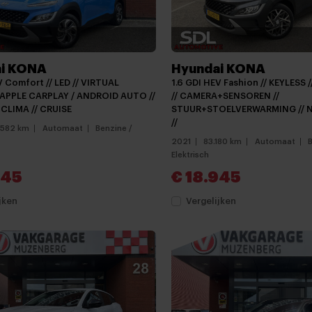
i KONA
Hyundai KONA
V Comfort // LED // VIRTUAL
1.6 GDI HEV Fashion // KEYLESS 
/ APPLE CARPLAY / ANDROID AUTO //
// CAMERA+SENSOREN //
CLIMA // CRUISE
STUUR+STOELVERWARMING // 
//
.582 km
Automaat
Benzine /
2021
83.180 km
Automaat
Elektrisch
945
€ 18.945
jken
Vergelijken