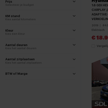
Hyunda
Prijs
Selecteer je budget
1.6 GDI HE
CARPLAY //
ADAPTIVE 
KM stand
VERKOELI
Kies aantal kilometers
2019
84.
Elektrisch
Kleur
Kies een kleur
€ 18.
Aantal deuren
Vergeli
Kies het aantal deuren
Aantal zitplaatsen
Kies het aantal zitplaatsen
BTW of Marge