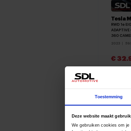
Tesla M
RWD 1e EIG
ADAPTIVE C
360 CAMER
2023
59
€ 32.
Vergeli
Toestemming
Deze website maakt gebruik
We gebruiken cookies om je b