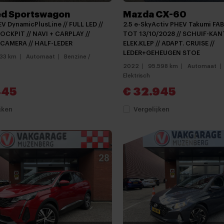
ed Sportswagon
Mazda CX-60
EV DynamicPlusLine // FULL LED //
2.5 e-SkyActiv PHEV Takumi FA
OCKPIT // NAVI + CARPLAY //
TOT 13/10/2028 // SCHUIF-KAN
/ CAMERA // HALF-LEDER
ELEK.KLEP // ADAPT. CRUISE //
LEDER+GEHEUGEN STOE
133 km
Automaat
Benzine /
2022
95.598 km
Automaat
Elektrisch
445
€ 32.945
jken
Vergelijken