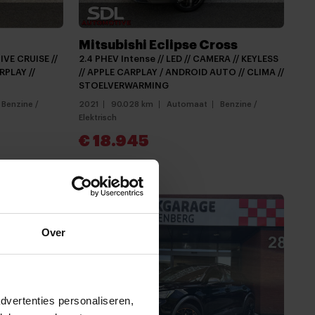
Mitsubishi Eclipse Cross
IVE CRUISE //
2.4 PHEV Intense // LED // CAMERA // KEYLESS
RPLAY //
// APPLE CARPLAY / ANDROID AUTO // CLIMA //
STOELVERWARMING
Benzine /
2021
90.028 km
Automaat
Benzine /
Elektrisch
€ 18.945
Vergelijken
Over
dvertenties personaliseren,