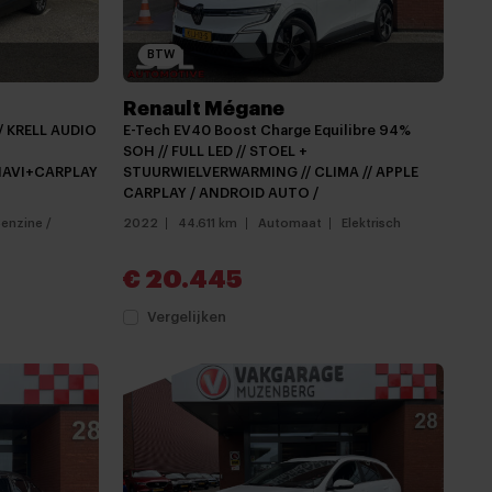
BTW
Renault Mégane
// KRELL AUDIO
E-Tech EV40 Boost Charge Equilibre 94%
SOH // FULL LED // STOEL +
NAVI+CARPLAY
STUURWIELVERWARMING // CLIMA // APPLE
CARPLAY / ANDROID AUTO /
Benzine /
2022
44.611 km
Automaat
Elektrisch
€ 20.445
Vergelijken