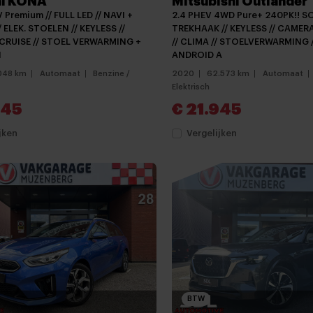
i KONA
Mitsubishi Outlander
V Premium // FULL LED // NAVI +
2.4 PHEV 4WD Pure+ 240PK!! SO
 ELEK. STOELEN // KEYLESS //
TREKHAAK // KEYLESS // CAME
CRUISE // STOEL VERWARMING +
// CLIMA // STOELVERWARMING /
N
ANDROID A
048 km
Automaat
Benzine /
2020
62.573 km
Automaat
Elektrisch
945
€ 21.945
jken
Vergelijken
BTW