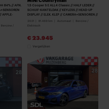
MINI Countryman
H 84% // AFN.
1.5 Cooper S E ALL4 Classic // HALF LEDER //
RA+SENSOREN
SCHUIF-KANTELDAK // KEYLESS // HEAD-UP
/ APPLE-
DISPLAY // ELEK. KLEP // CAMERA+SENSOREN //
2021
81.469 km
Automaat
Benzine /
Benzine /
Elektrisch
€ 23.945
Vergelijken