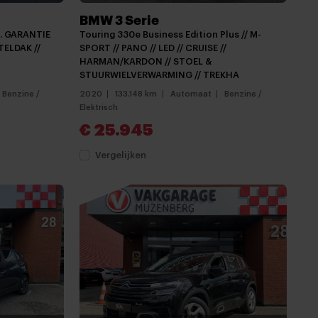
BMW 3 Serie
B. GARANTIE
Touring 330e Business Edition Plus // M-
TELDAK //
SPORT // PANO // LED // CRUISE //
HARMAN/KARDON // STOEL &
STUURWIELVERWARMING // TREKHA
Benzine /
2020
133.148 km
Automaat
Benzine /
Elektrisch
€ 25.945
Vergelijken