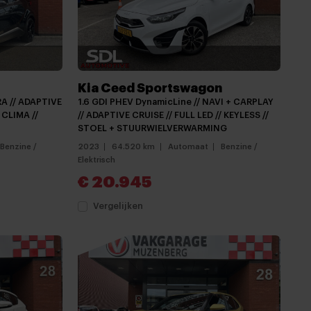
Kia Ceed Sportswagon
ERA // ADAPTIVE
1.6 GDI PHEV DynamicLine // NAVI + CARPLAY
CLIMA //
// ADAPTIVE CRUISE // FULL LED // KEYLESS //
STOEL + STUURWIELVERWARMING
Benzine /
2023
64.520 km
Automaat
Benzine /
Elektrisch
€ 20.945
Vergelijken