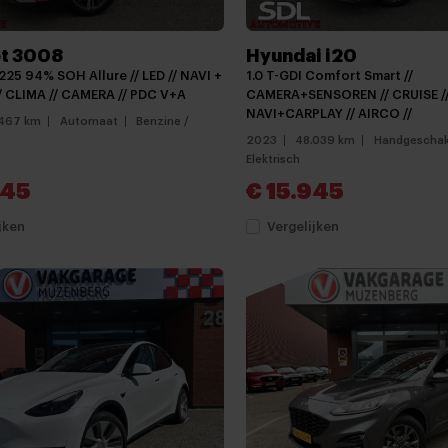
t 3008
Hyundai i20
 225 94% SOH Allure // LED // NAVI +
1.0 T-GDI Comfort Smart //
/ CLIMA // CAMERA // PDC V+A
CAMERA+SENSOREN // CRUISE /
NAVI+CARPLAY // AIRCO //
467 km
Automaat
Benzine /
2023
48.039 km
Handgeschak
Elektrisch
945
€ 15.945
jken
Vergelijken