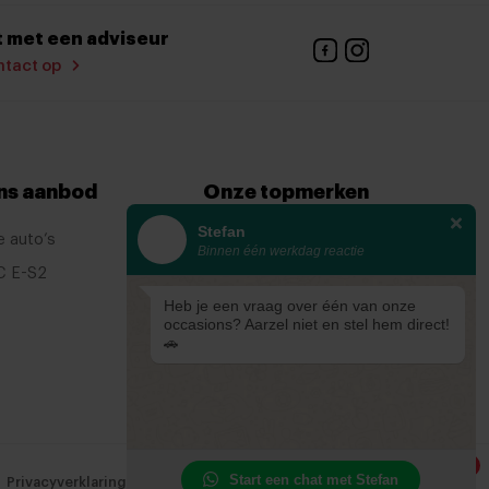
 met een adviseur
tact op
ns aanbod
Onze topmerken
Stefan
e auto’s
KIA
Binnen één werkdag reactie
C E-S2
Ford
Heb je een vraag over één van onze
Mazda
occasions? Aarzel niet en stel hem direct!
Renault
🚗
1
Start een chat met Stefan
Privacyverklaring
Cookiebeleid
Cookievoorkeuren