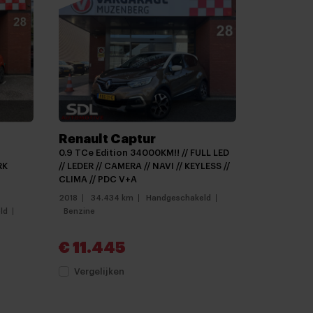
deling
ks 18"
Renault Captur
0.9 TCe Edition 34000KM!! // FULL LED
RK
// LEDER // CAMERA // NAVI // KEYLESS //
CLIMA // PDC V+A
2018
34.434 km
Handgeschakeld
ld
Benzine
€ 11.445
apbaar
Vergelijken