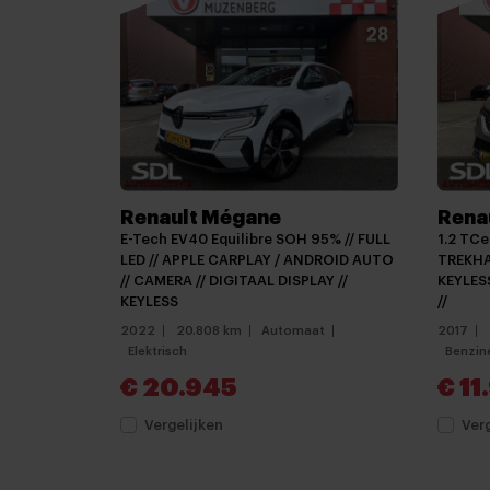
Centrale deurvergrendeling met afstandsbe
Dimlichten automatisch
Keyless entry
Kleur wit
LED dagrijverlichting
Renault Mégane
Rena
Lichtmetalen velgen 18"
E-Tech EV40 Equilibre SOH 95% // FULL
1.2 TC
Parkeersensor achter
LED // APPLE CARPLAY / ANDROID AUTO
TREKHA
// CAMERA // DIGITAAL DISPLAY //
KEYLES
Android auto
KEYLESS
//
2022
20.808 km
Automaat
2017
Bluetooth telefoonvoorbereiding
Elektrisch
Benzin
Multimedia systeem
€ 20.945
€ 11
Stuurwiel multifunctioneel
Vergelijken
Ver
Airco