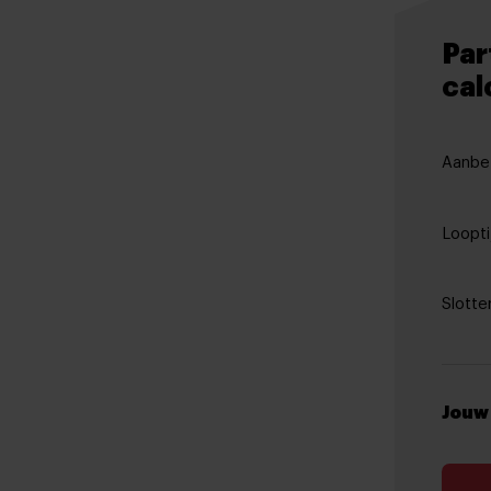
Par
cal
Aanbet
Loopti
Slotte
Jouw