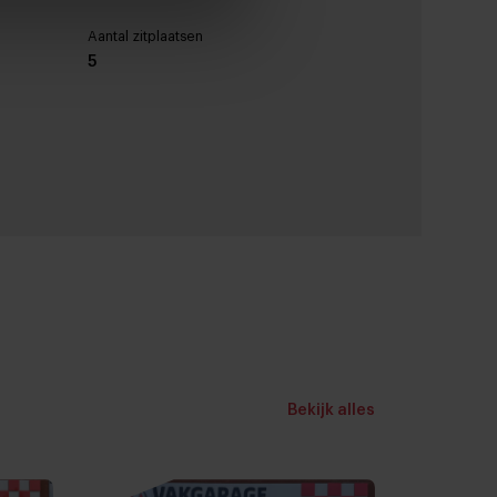
Aantal zitplaatsen
5
Tankinhoud
-
License plate
KLJ13S
verstel- en verwarmbaar
Bekijk alles
iekleur
r