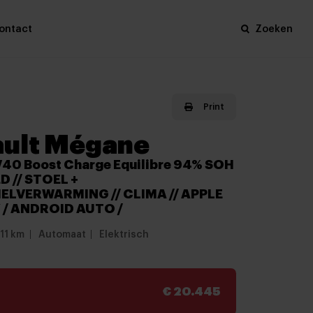
ontact
Zoeken
Print
ult Mégane
V40 Boost Charge Equilibre 94% SOH
ED // STOEL +
LVERWARMING // CLIMA // APPLE
/ ANDROID AUTO /
11 km
Automaat
Elektrisch
€ 20.445