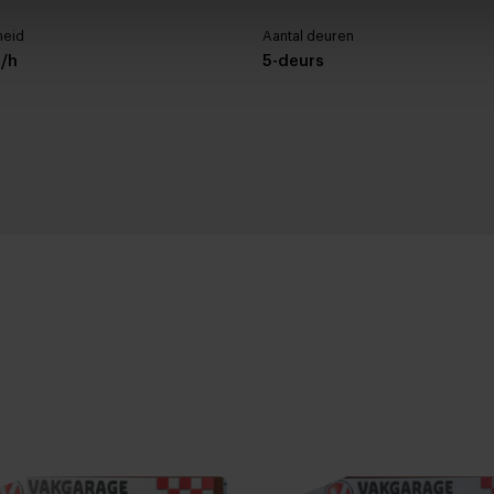
heid
Aantal deuren
/h
5-deurs
ng
Cilinderinhoud
-
t
Wielbasis
269 cm
Buitenspiegels elektrisch 
Buitenspiegels in carrosser
Bumpers in carrosseriekleu