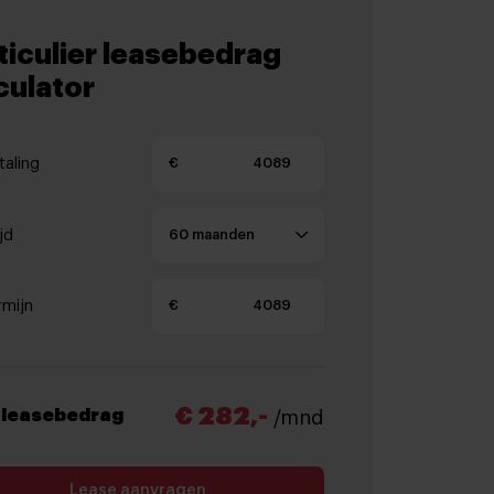
ticulier leasebedrag
culator
aling
€
jd
rmijn
€
€ 282,-
 leasebedrag
/mnd
Lease aanvragen