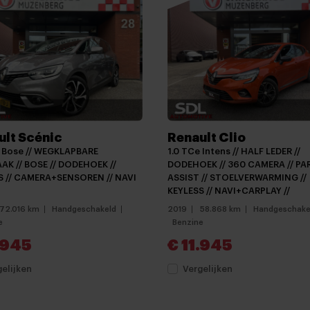
diening
Dakspoiler
Elektronische remkrachtver
keyless entry
LED achterlichten
Lichtmetalen velgen 5-spaa
ult Scénic
Renault Clio
Mistlampen voor
e Bose // WEGKLAPBARE
1.0 TCe Intens // HALF LEDER //
Achteruitrijcamera
AK // BOSE // DODEHOEK //
DODEHOEK // 360 CAMERA // PA
S // CAMERA+SENSOREN // NAVI
ASSIST // STOELVERWARMING //
Apple carplay
KEYLESS // NAVI+CARPLAY //
72.016 km
Handgeschakeld
2019
58.868 km
Handgeschake
Multimedia-voorbereiding
e
Benzine
Radio
.945
€ 11.945
Achterbank in delen neerkl
gelijken
Vergelijken
Airco (automatisch)