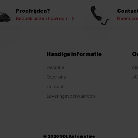
Armsteun
Proefrijden?
Contact
Armsteun voor
Bezoek onze showroom
Neem con
Boordcomputer
Cruise control
Elektrische ramen voor
Handige informatie
O
Keyless start
Lederen stuurwiel
Garantie
All
Over ons
JA
Lederen versnellingspook
Contact
Regensensor
Leveringsvoorwaarden
Stuurbekrachtiging
Stuur verstelbaar
Stuurwiel verwarmd
Virtual cockpit
© 2026 SDL Automotive