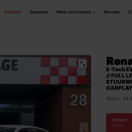
Aanbod
Garantie
Meer informatie
Nieuws
C
Rena
E-Tech E
// FULL L
STUURWIE
CARPLAY 
2022
44.6
Kopen
Direct