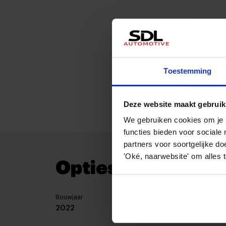
Toestemming
Deze website maakt gebruik
We gebruiken cookies om je b
functies bieden voor social
partners voor soortgelijke do
'Oké, naarwebsite' om alles 
Opties en specific
Bouwjaar
KM stan
2022
44.611