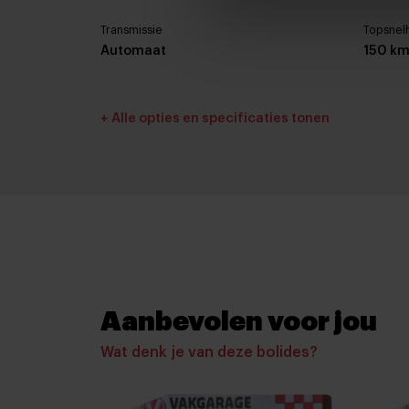
Transmissie
Topsnel
Automaat
150 km
Interieurkleur
Bekledi
+ Alle opties en specificaties tonen
Licht grijs
Stof
Basiskleur
Laksoor
Wit
Basis
Accessoires
Aanbevolen voor jou
Buitenspiegels elektrisch inklapbaar
Wat denk je van deze bolides?
Buitenspiegels elektrisch verstelbaar
Buitenspiegels verwarmbaar