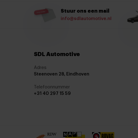
Airco met elektronische regeling
Stuur ons een mail
Armsteun voor
info@sdlautomotive.nl
Bestuurdersstoel in hoogte verstelbaar
Climate control
Elektrische ramen achter
SDL Automotive
Hoofdsteunen achter
keyless start
Adres
Steenoven 28, Eindhoven
Lederen stuurwiel
Telefoonnummer
Regensensor
+31 40 297 15 59
Stoelverwarming
Stuurbekrachtiging snelheidsafhankelijk
stuurverwarming
Stuurwiel verwarmd