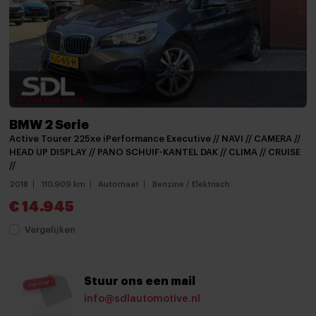
Lichtmetalen velgen
Metaalkleur
Mistlampen
Mistlampen voor
Open dak
BMW 2 Serie
Panoramadak
Active Tourer 225xe iPerformance Executive // NAVI // CAMERA //
HEAD UP DISPLAY // PANO SCHUIF-KANTEL DAK // CLIMA // CRUISE
Panoramadak
//
2018
110.909 km
Automaat
Benzine / Elektrisch
Parkeer assistent
€ 14.945
Parkeersensor achter
Vergelijken
Parkeersensor voor
Parkeersensor voor en achter
Stuur ons een mail
Schuif-/kanteldak
info@sdlautomotive.nl
Trekhaak