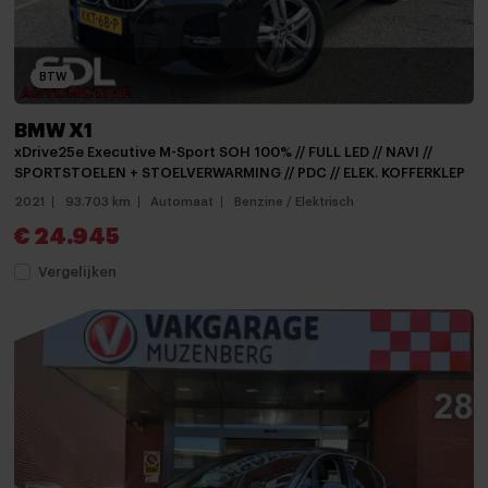
Elektrisch glazen panorama-dak
Getint glas
BTW
Grootlichtassistent
Keyless entry
BMW X1
xDrive25e Executive M-Sport SOH 100% // FULL LED // NAVI //
keyless entry
SPORTSTOELEN + STOELVERWARMING // PDC // ELEK. KOFFERKLEP
Koplampen adaptief
2021
93.703 km
Automaat
Benzine / Elektrisch
€ 24.945
Koplampen adaptief
Vergelijken
Koplampen adaptief
LED achterlichten
LED dagrijverlichting
LED koplampen
led Koplampen
LED koplampen adaptief