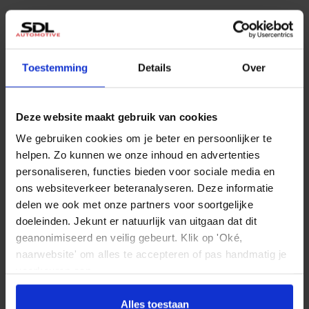
Basiskleur
Laksoort
Grijs
Metallic
Aanbevolen voor jou
Wielbasis
License plate
Toestemming
Details
Over
298 cm
HXL38N
Wat denk je van deze bolides?
Deze website maakt gebruik van cookies
Accessoires
We gebruiken cookies om je beter en persoonlijker te
helpen. Zo kunnen we onze inhoud en advertenties
Adaptief demping systeem
personaliseren, functies bieden voor sociale media en
Aluminium delen exterieur
ons websiteverkeer beteranalyseren. Deze informatie
delen we ook met onze partners voor soortgelijke
Buitenspiegel(s) automatisch dimmend
doeleinden. Jekunt er natuurlijk van uitgaan dat dit
Buitenspiegels elektrisch inklapbaar
geanonimiseerd en veilig gebeurt. Klik op 'Oké,
Buitenspiegels elektrisch verstel- en verwarmbaar
naarwebsite' om alles te accepteren of pas handmatig je
voorkeuren aan.
Buitenspiegels elektrisch verstelbaar
Buitenspiegels in carrosseriekleur
Alles toestaan