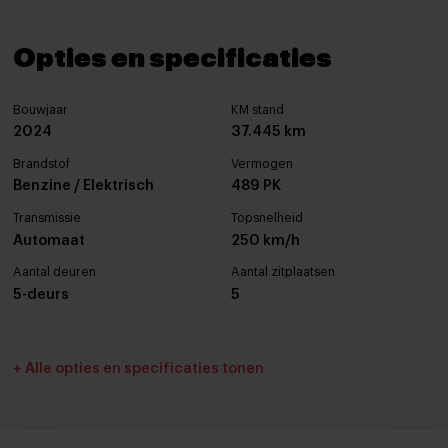
Opties en specificaties
Bouwjaar
KM stand
2024
37.445 km
Brandstof
Vermogen
Benzine / Elektrisch
489 PK
Transmissie
Topsnelheid
Automaat
250 km/h
Aantal deuren
Aantal zitplaatsen
5-deurs
5
Interieurkleur
Bekleding
+ Alle opties en specificaties tonen
Zwart
Leder
Cilinderinhoud
Tankinhoud
2998 cc
69