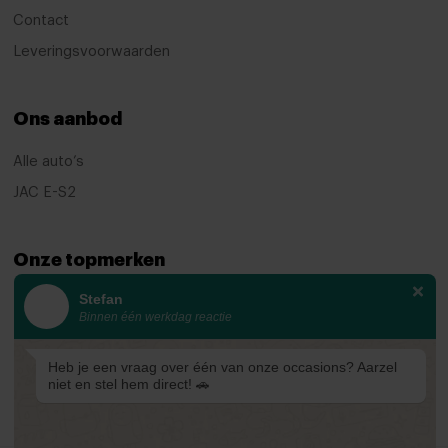
Bluetooth telefoonvoorbereiding
Contact
Head-up display
Leveringsvoorwaarden
Head-up display
Multimedia-voorbereiding
Ons aanbod
Multimedia systeem
Alle auto’s
Navigatie
JAC E-S2
Navigatiesysteem
Navigatiesysteem full map
Onze topmerken
Stuurwiel multifunctioneel
Stefan
KIA
Binnen één werkdag reactie
Subwoofer
Ford
zelfstandige rijstrookwissel
Mazda
Heb je een vraag over één van onze occasions? Aarzel
niet en stel hem direct! 🚗
Renault
zelfstandige rijstrookwissel
zelfstandige rijstrookwissel