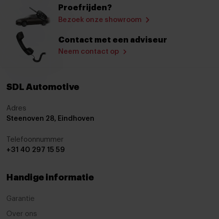
Proefrijden?
verwarmde zijspiegels
Bezoek onze showroom
Zonnescherm zijruiten
Contact met een adviseur
Zonnescherm zijruiten
Neem contact op
Achteruitrijcamera
Android auto
SDL Automotive
Apple carplay
Adres
Steenoven 28, Eindhoven
Audio installatie
Audio installatie
Telefoonnummer
+31 40 297 15 59
Audio installatie high end
Audio installatie premium
Handige informatie
Audio installatie premium
Garantie
Bluetooth telefoonvoorbereiding
Over ons