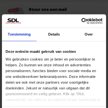
Stuur ons een mail
info@sdlautomotive.nl
Proefrijden?
Bezoek onze showroom
Toestemming
Details
Over
Contact met een adviseur
Neem contact op
Deze website maakt gebruik van cookies
We gebruiken cookies om je beter en persoonlijker te
SDL Automotive
helpen. Zo kunnen we onze inhoud en advertenties
personaliseren, functies bieden voor sociale media en
Adres
ons websiteverkeer beteranalyseren. Deze informatie
Steenoven 28, Eindhoven
delen we ook met onze partners voor soortgelijke
doeleinden. Jekunt er natuurlijk van uitgaan dat dit
Telefoonnummer
geanonimiseerd en veilig gebeurt. Klik op 'Oké,
+31 40 297 15 59
naarwebsite' om alles te accepteren of pas handmatig je
voorkeuren aan.