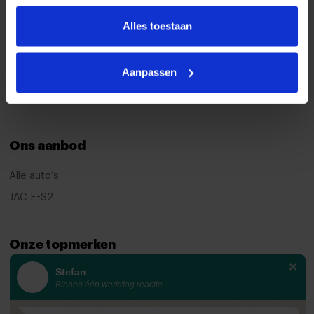
Handige informatie
Alles toestaan
Garantie
Over ons
Aanpassen
Contact
Leveringsvoorwaarden
Ons aanbod
Alle auto’s
JAC E-S2
Onze topmerken
Stefan
KIA
Binnen één werkdag reactie
Ford