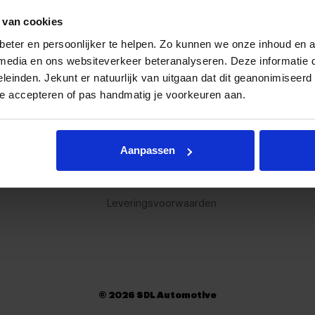
Proefrijden?
Contact
 van cookies
Bezoek onze showroom
Neem con
eter en persoonlijker te helpen. Zo kunnen we onze inhoud en a
e media en ons websiteverkeer beteranalyseren. Deze informatie
eleinden. Jekunt er natuurlijk van uitgaan dat dit geanonimiseerd 
te accepteren of pas handmatig je voorkeuren aan.
Handige informatie
O
Garantie
All
Aanpassen
Over ons
JA
Contact
Leveringsvoorwaarden
© 2026 SDL Automotive