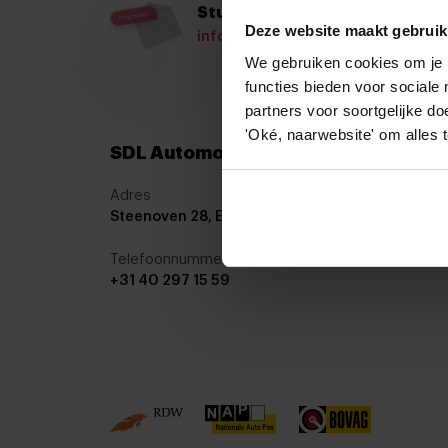
Stuur ons een mail
Deze website maakt gebruik
info@sdlautomotive.nl
We gebruiken cookies om je b
functies bieden voor social
partners voor soortgelijke do
'Oké, naarwebsite' om alles 
SDL Automotive
Adres
Steenoven 28, Eindhoven
Telefoonnummer
+31 40 297 15 59