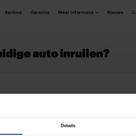
Aanbod
Garantie
Meer informatie
Nieuws
C
uidige auto inruilen?
neer u bij ons langskomt
n.
Details