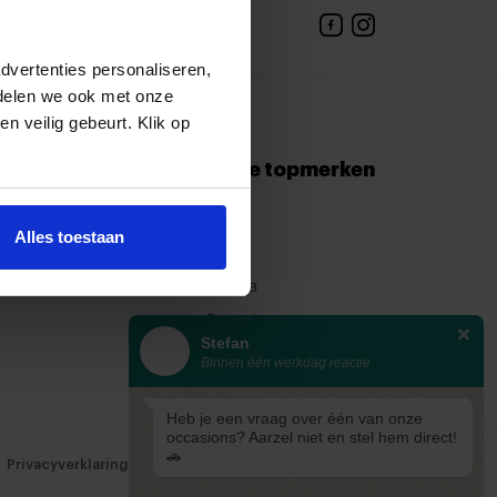
 met een adviseur
tact op
dvertenties personaliseren,
 delen we ook met onze
en veilig gebeurt. Klik op
ns aanbod
Onze topmerken
e auto’s
KIA
Alles toestaan
C E-S2
Ford
Mazda
Renault
Stefan
Binnen één werkdag reactie
Heb je een vraag over één van onze
occasions? Aarzel niet en stel hem direct!
🚗
Privacyverklaring
Cookiebeleid
Cookievoorkeuren