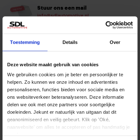
Stuur ons een mail
info@sdlautomotive.nl
Proefrijden?
Bezoek onze showroom
Toestemming
Details
Over
Contact met een adviseur
Neem contact op
Deze website maakt gebruik van cookies
We gebruiken cookies om je beter en persoonlijker te
SDL Automotive
helpen. Zo kunnen we onze inhoud en advertenties
personaliseren, functies bieden voor sociale media en
Adres
ons websiteverkeer beteranalyseren. Deze informatie
Steenoven 28, Eindhoven
delen we ook met onze partners voor soortgelijke
doeleinden. Jekunt er natuurlijk van uitgaan dat dit
Telefoonnummer
geanonimiseerd en veilig gebeurt. Klik op 'Oké,
+31 40 297 15 59
naarwebsite' om alles te accepteren of pas handmatig je
voorkeuren aan.
Handige informatie