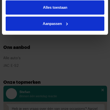
Alles toestaan
Garantie
Over ons
Aanpassen
Contact
Leveringsvoorwaarden
Ons aanbod
Alle auto’s
JAC E-S2
Onze topmerken
Stefan
KIA
Binnen één werkdag reactie
Ford
Mazda
Heb je een vraag over één van onze occasions? Aarzel