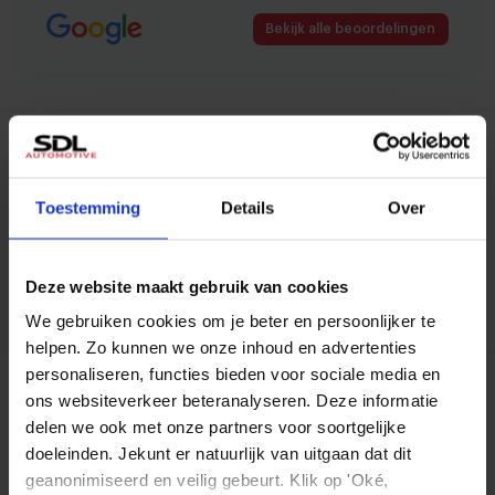
Bekijk alle beoordelingen
Stuur ons een mail
info@sdlautomotive.nl
Toestemming
Details
Over
Proefrijden?
Bezoek onze showroom
Deze website maakt gebruik van cookies
Contact met een adviseur
Neem contact op
We gebruiken cookies om je beter en persoonlijker te
helpen. Zo kunnen we onze inhoud en advertenties
personaliseren, functies bieden voor sociale media en
SDL Automotive
ons websiteverkeer beteranalyseren. Deze informatie
delen we ook met onze partners voor soortgelijke
Adres
doeleinden. Jekunt er natuurlijk van uitgaan dat dit
Steenoven 28, Eindhoven
geanonimiseerd en veilig gebeurt. Klik op 'Oké,