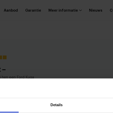
Aanbod
Garantie
Meer informatie
Nieuws
C
 –
ij hen een Ford Kuga
k ben hier zeer tevreden over.
was bijzonder behulpzaam en
met mij mee. Ik ben erg blij
 en zou hier met een gerust
Details
Bekijk a