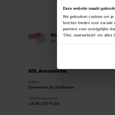
Deze website maakt gebruik
We gebruiken cookies om je b
functies bieden voor social
partners voor soortgelijke do
'Oké, naarwebsite' om alles 
Stuur ons een mail
info@sdlautomotive.nl
SDL Automotive
Adres
Steenoven 28, Eindhoven
Telefoonnummer
+31 40 297 15 59