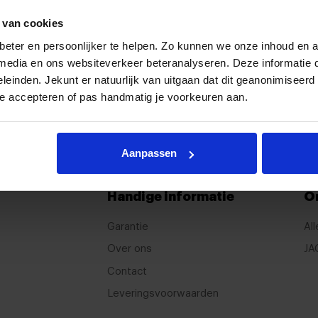
 van cookies
eter en persoonlijker te helpen. Zo kunnen we onze inhoud en a
e media en ons websiteverkeer beteranalyseren. Deze informatie
eleinden. Jekunt er natuurlijk van uitgaan dat dit geanonimiseerd 
te accepteren of pas handmatig je voorkeuren aan.
Proefrijden?
Contact
Bezoek onze showroom
Neem con
Aanpassen
Handige informatie
O
Garantie
All
Over ons
JA
Contact
Leveringsvoorwaarden