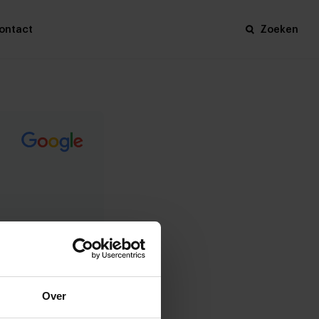
ontact
Zoeken
Over
lle beoordelingen