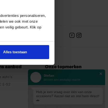
dvertenties personaliseren,
 delen we ook met onze
en veilig gebeurt. Klik op
 met een adviseur
tact op
Alles toestaan
ns aanbod
Onze topmerken
Stefan
e auto’s
KIA
Binnen één werkdag reactie
C E-S2
Ford
Heb je een vraag over één van onze
Mazda
occasions? Aarzel niet en stel hem direct!
Renault
🚗