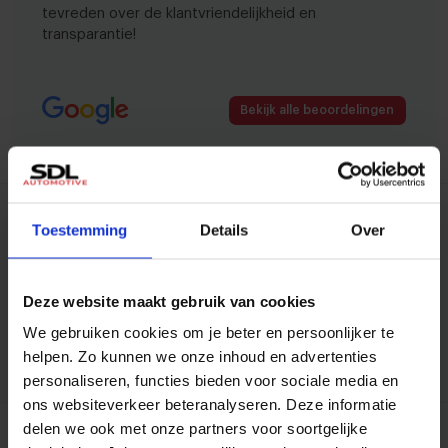
tevreden over de klantvriendelijkheid en
transparantie!
Bekijk alle beoordelingen
Stuur ons een mail
Toestemming
Details
Over
info@sdlautomotive.nl
Proefrijden?
Deze website maakt gebruik van cookies
Bezoek onze showroom
We gebruiken cookies om je beter en persoonlijker te
Contact met een adviseur
helpen. Zo kunnen we onze inhoud en advertenties
Neem contact op
personaliseren, functies bieden voor sociale media en
ons websiteverkeer beteranalyseren. Deze informatie
delen we ook met onze partners voor soortgelijke
SDL Automotive