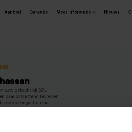
Aanbod
Garantie
Meer informatie
Nieuws
C
 hassan
en auto gekocht bij SDL
en daar ontzettend tevreden
ft me van begin tot eind
pen. Een hele betrouwbare
ede kerel die echt z’n
 Hij neemt de tijd voor je,
ies en zorgt ervoor dat je met