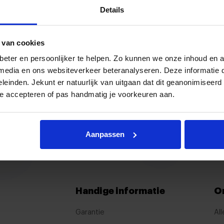
de weg op gaat. De auto rijdt
Details
recies zoals afgesproken. Ik
DL Automotive dan ook van
!
 van cookies
Bekijk a
eter en persoonlijker te helpen. Zo kunnen we onze inhoud en a
e media en ons websiteverkeer beteranalyseren. Deze informatie
eleinden. Jekunt er natuurlijk van uitgaan dat dit geanonimiseerd 
te accepteren of pas handmatig je voorkeuren aan.
Proefrijden?
Contact
Bezoek onze showroom
Neem con
Aanpassen
Handige informatie
O
Garantie
All