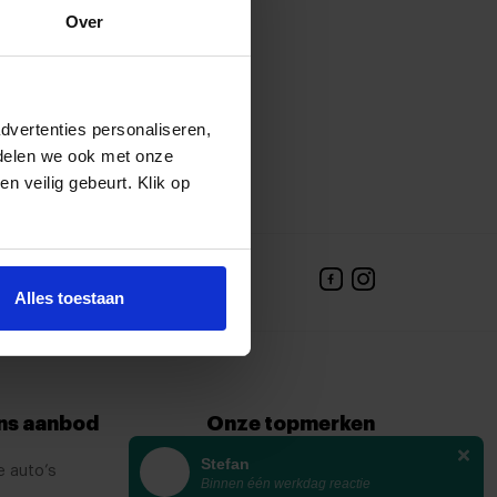
Over
lle beoordelingen
dvertenties personaliseren,
 delen we ook met onze
en veilig gebeurt. Klik op
 met een adviseur
tact op
Alles toestaan
ns aanbod
Onze topmerken
Stefan
e auto’s
KIA
Binnen één werkdag reactie