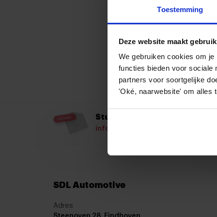
een goed gevoel 
Toestemming
perfect en was p
kan Wesley en S
harte aanbevelen
Deze website maakt gebruik
We gebruiken cookies om je b
functies bieden voor social
partners voor soortgelijke do
'Oké, naarwebsite' om alles 
Stuur ons een mail
info@sdlautomotive.nl
SDL Automotive
Adres
Steenoven 28, Eindhoven