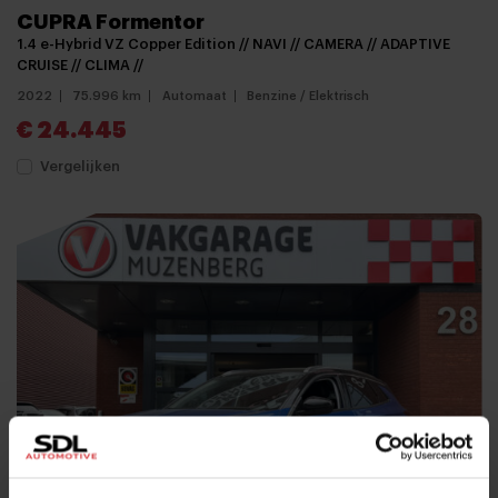
CUPRA Formentor
1.4 e-Hybrid VZ Copper Edition // NAVI // CAMERA // ADAPTIVE
CRUISE // CLIMA //
2022
75.996 km
Automaat
Benzine / Elektrisch
€ 24.445
Vergelijken