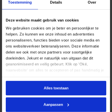
Toestemming
Details
Over
Deze website maakt gebruik van cookies
Opel Grandland X
1.6 Turbo Hybrid Ultimate // MEMORY SEATS // ADAPTIVE CRUISE //
We gebruiken cookies om je beter en persoonlijker te
STOEL VERKOELING- VERWARMING // CAMERA // NAVI //
helpen. Zo kunnen we onze inhoud en advertenties
TREKHAAK! /
personaliseren, functies bieden voor sociale media en
2021
78.115 km
Automaat
Benzine / Elektrisch
ons websiteverkeer beteranalyseren. Deze informatie
€ 20.945
delen we ook met onze partners voor soortgelijke
doeleinden. Jekunt er natuurlijk van uitgaan dat dit
Vergelijken
geanonimiseerd en veilig gebeurt. Klik op 'Oké,
naarwebsite' om alles te accepteren of pas handmatig je
voorkeuren aan.
Alles toestaan
Aanpassen