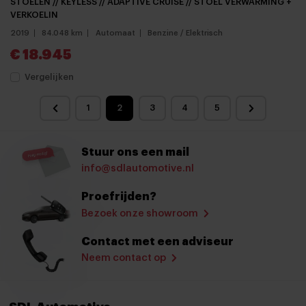
STOELEN // KEYLESS // ADAPTIVE CRUISE // STOEL VERWARMING +
VERKOELIN
2019
84.048 km
Automaat
Benzine / Elektrisch
€ 18.945
Vergelijken
1
2
3
4
5
Stuur ons een mail
info@sdlautomotive.nl
Proefrijden?
Bezoek onze showroom
Contact met een adviseur
Neem contact op