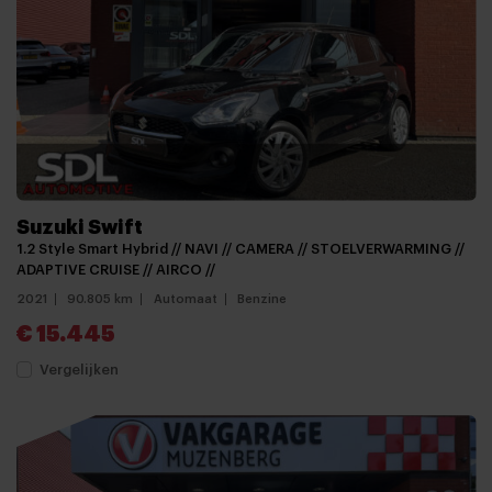
Suzuki Swift
1.2 Style Smart Hybrid // NAVI // CAMERA // STOELVERWARMING //
ADAPTIVE CRUISE // AIRCO //
2021
90.805 km
Automaat
Benzine
€ 15.445
Vergelijken