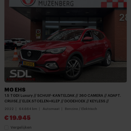
MG EHS
1.5 TGDI Luxury // SCHUIF-KANTELDAK // 360 CAMERA // ADAPT.
CRUISE // ELEK.STOELEN+KLEP // DODEHOEK // KEYLESS //
2022
64.664 km
Automaat
Benzine / Elektrisch
€ 19.945
Vergelijken