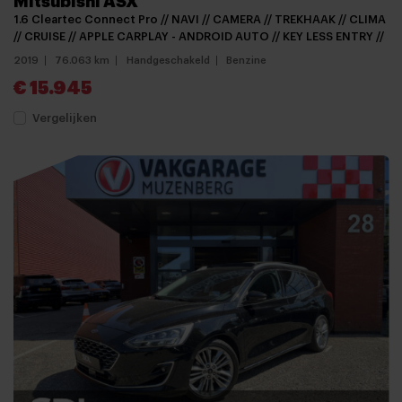
Mitsubishi ASX
1.6 Cleartec Connect Pro // NAVI // CAMERA // TREKHAAK // CLIMA
// CRUISE // APPLE CARPLAY - ANDROID AUTO // KEY LESS ENTRY //
2019
76.063 km
Handgeschakeld
Benzine
€ 15.945
Vergelijken