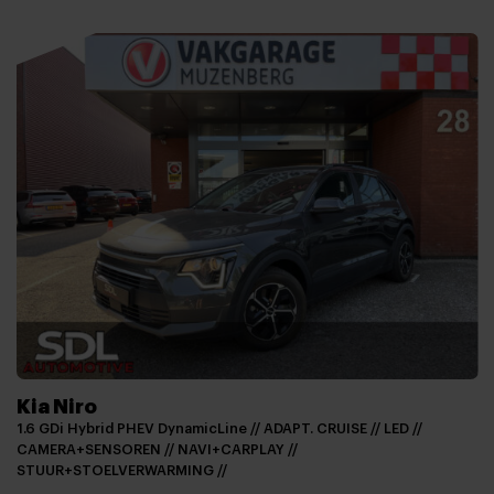
Kia Niro
1.6 GDi Hybrid PHEV DynamicLine // ADAPT. CRUISE // LED //
CAMERA+SENSOREN // NAVI+CARPLAY //
STUUR+STOELVERWARMING //