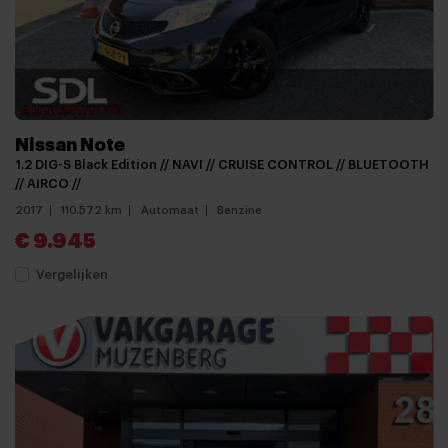
Nissan Note
1.2 DIG-S Black Edition // NAVI // CRUISE CONTROL // BLUETOOTH
// AIRCO //
2017
110.572 km
Automaat
Benzine
€ 9.945
Vergelijken