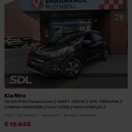
Kia Niro
1.6 GDi PHEV DynamicLine // ADAPT. CRUISE // AFN. TREKHAAK //
CAMERA+SENSOREN // HALF LEDER // NAVI+CARPLAY //
2021
97.465 km
Automaat
Benzine / Elektrisch
€ 19.945