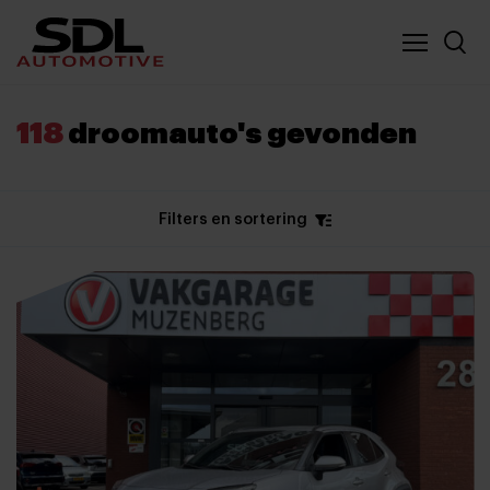
Nieuwe locatie SDL
Vergelijker
118
droomauto's gevonden
Filters en sortering