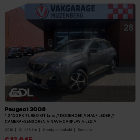
BTW
Peugeot 3008
1.2 130 PK TURBO GT Line // DODEHOEK // HALF LEDER //
CAMERA+SENSOREN // NAVI+CARPLAY // LED //
2018
61.426 km
Handgeschakeld
Benzine
€ 13.945