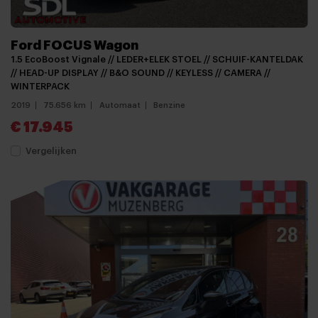
Ford FOCUS Wagon
1.5 EcoBoost Vignale // LEDER+ELEK STOEL // SCHUIF-KANTELDAK
// HEAD-UP DISPLAY // B&O SOUND // KEYLESS // CAMERA //
WINTERPACK
2019
75.656 km
Automaat
Benzine
€ 17.945
Vergelijken