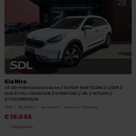
Kia Niro
1.6 GDi Hybrid ExecutiveLine // SCHUIF-KANTELDAK // LEDER //
ELEK.STOEL+GEHEUGEN // DODEHOEK // JBL // KEYLESS //
STOELVERKOELIN
2019
80.816 km
Automaat
Benzine / Elektrisch
€ 18.945
Vergelijken