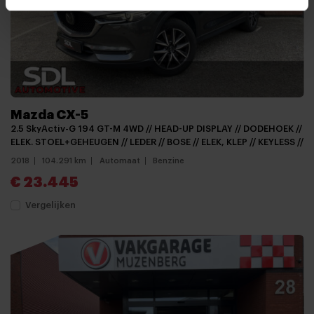
Mazda CX-5
2.5 SkyActiv-G 194 GT-M 4WD // HEAD-UP DISPLAY // DODEHOEK //
ELEK. STOEL+GEHEUGEN // LEDER // BOSE // ELEK, KLEP // KEYLESS //
2018
104.291 km
Automaat
Benzine
€ 23.445
Vergelijken